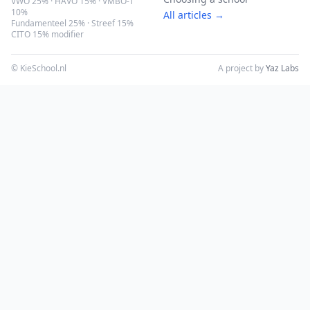
VWO 25% · HAVO 15% · VMBO-T
10%
All articles →
Fundamenteel 25% · Streef 15%
CITO 15% modifier
© KieSchool.nl
A project by
Yaz Labs