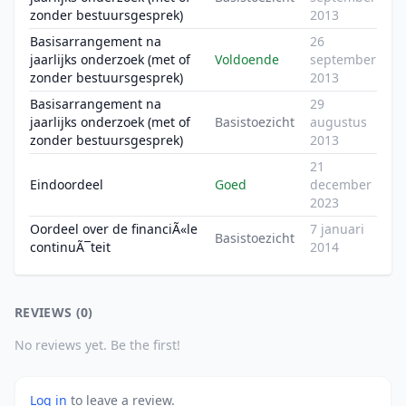
zonder bestuursgesprek)
2013
Basisarrangement na
26
jaarlijks onderzoek (met of
Voldoende
september
zonder bestuursgesprek)
2013
Basisarrangement na
29
jaarlijks onderzoek (met of
Basistoezicht
augustus
zonder bestuursgesprek)
2013
21
Eindoordeel
Goed
december
2023
Oordeel over de financiÃ«le
7 januari
Basistoezicht
continuÃ¯teit
2014
REVIEWS (0)
No reviews yet. Be the first!
Log in
to leave a review.