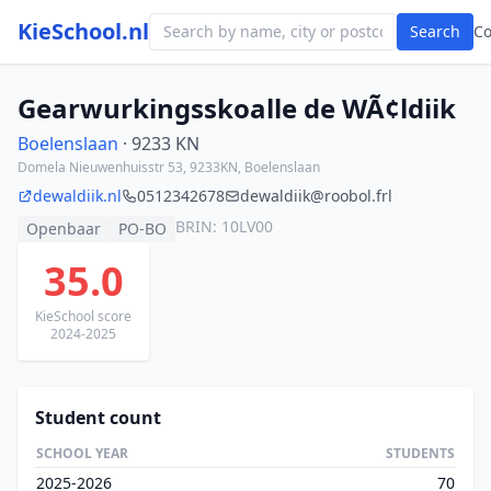
KieSchool.nl
Search
C
Gearwurkingsskoalle de WÃ¢ldiik
Boelenslaan
· 9233 KN
Domela Nieuwenhuisstr 53, 9233KN, Boelenslaan
dewaldiik.nl
0512342678
dewaldiik@roobol.frl
BRIN: 10LV00
Openbaar
PO-BO
35.0
KieSchool score
2024-2025
Student count
SCHOOL YEAR
STUDENTS
2025-2026
70