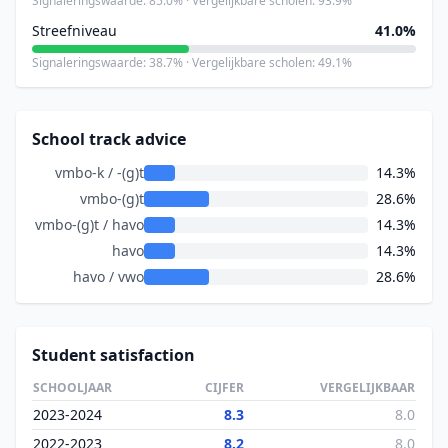
Signaleringswaarde: 85.0% · Vergelijkbare scholen: 93.9%
Streefniveau
41.0%
Signaleringswaarde: 38.7% · Vergelijkbare scholen: 49.1%
School track advice
vmbo-k / -(g)t
14.3%
vmbo-(g)t
28.6%
vmbo-(g)t / havo
14.3%
havo
14.3%
havo / vwo
28.6%
Student satisfaction
SCHOOLJAAR
CIJFER
VERGELIJKBAAR
2023-2024
8.3
8.0
2022-2023
8.2
8.0