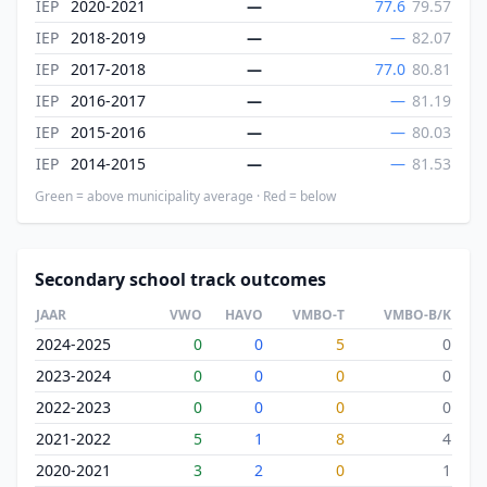
IEP
2020-2021
—
77.6
79.57
IEP
2018-2019
—
—
82.07
IEP
2017-2018
—
77.0
80.81
IEP
2016-2017
—
—
81.19
IEP
2015-2016
—
—
80.03
IEP
2014-2015
—
—
81.53
Green = above municipality average · Red = below
Secondary school track outcomes
JAAR
VWO
HAVO
VMBO-T
VMBO-B/K
2024-2025
0
0
5
0
2023-2024
0
0
0
0
2022-2023
0
0
0
0
2021-2022
5
1
8
4
2020-2021
3
2
0
1