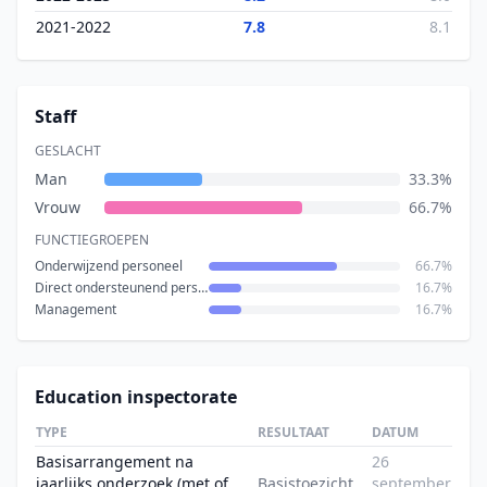
2021-2022
7.8
8.1
Staff
GESLACHT
Man
33.3%
Vrouw
66.7%
FUNCTIEGROEPEN
Onderwijzend personeel
66.7%
Direct ondersteunend personeel
16.7%
Management
16.7%
Education inspectorate
TYPE
RESULTAAT
DATUM
Basisarrangement na
26
jaarlijks onderzoek (met of
Basistoezicht
september