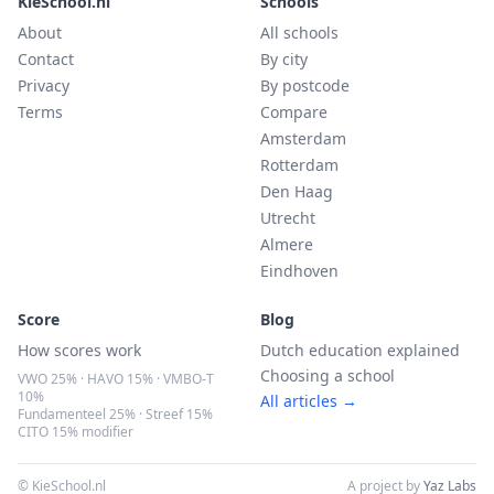
KieSchool.nl
Schools
About
All schools
Contact
By city
Privacy
By postcode
Terms
Compare
Amsterdam
Rotterdam
Den Haag
Utrecht
Almere
Eindhoven
Score
Blog
How scores work
Dutch education explained
Choosing a school
VWO 25% · HAVO 15% · VMBO-T
10%
All articles →
Fundamenteel 25% · Streef 15%
CITO 15% modifier
© KieSchool.nl
A project by
Yaz Labs