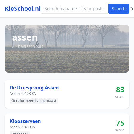
KieSchool.nl
Search
C
assen
25 basisschools
De Driesprong Assen
83
Assen · 9403 PA
score
Gereformeerd vrijgemaakt
Kloosterveen
75
Assen · 9408 JA
score