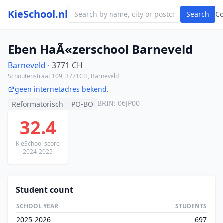
KieSchool.nl
Search
C
Eben HaÃ«zerschool Barneveld
Barneveld
· 3771 CH
Schoutenstraat 109, 3771CH, Barneveld
geen internetadres bekend.
BRIN: 06JP00
Reformatorisch
PO-BO
32.4
KieSchool score
2024-2025
Student count
SCHOOL YEAR
STUDENTS
2025-2026
697