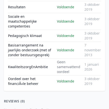
3 oktober
Resultaten
Voldoende
2019
Sociale en
3 oktober
maatschappelijke
Voldoende
2019
competenties
3 oktober
Pedagogisch klimaat
Voldoende
2019
Basisarrangement na
7
jaarlijks onderzoek (met of
Voldoende
november
zonder bestuursgesprek)
2013
Geen
1 januari
KwaliteitszorgEnAmbitie
samenvattend
2026
oordeel
Oordeel over het
3 oktober
Voldoende
financiÃ«le beheer
2019
REVIEWS (0)