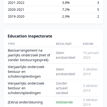
2021-2022
3.8%
3
2020-2021
7.2%
5
2019-2020
2.9%
2
Education inspectorate
TYPE
RESULTAAT
DATUM
Basisarrangement na
Geen
10 januari
jaarlijks onderzoek (met of
eindoordeel
2023
zonder bestuursgesprek)
Vierjaarlijks onderzoek
Geen
3 oktober
bestuur en
eindoordeel
2019
scholen/opleidingen
Vierjaarlijks onderzoek
Zonder
3 oktober
bestuur en
actueel
2019
scholen/opleidingen
oordeel
3 oktober
(Extra) ondersteuning
Voldoende
2019