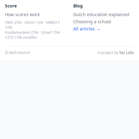
Score
Blog
How scores work
Dutch education explained
Choosing a school
VWO 25% · HAVO 15% · VMBO-T
10%
All articles →
Fundamenteel 25% · Streef 15%
CITO 15% modifier
© KieSchool.nl
A project by
Yaz Labs