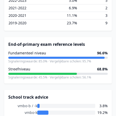
2022-2023
5.0%
5
2021-2022
6.9%
2
2020-2021
11.1%
3
2019-2020
23.7%
9
End-of-primary exam reference levels
Fundamenteel niveau
96.6%
Signaleringswaarde: 85.0% · Vergelijkbare scholen: 95.7%
Streefniveau
68.8%
Signaleringswaarde: 45.5% · Vergelijkbare scholen: 56.1%
School track advice
vmbo-b / -k
3.8%
vmbo-k
19.2%