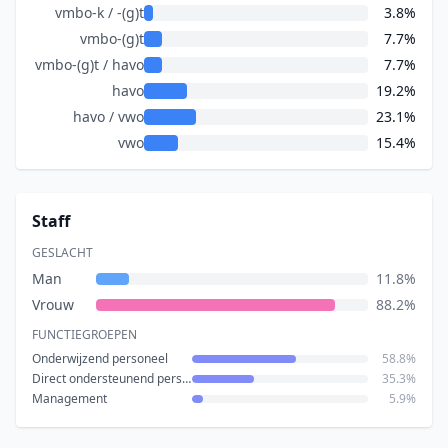
vmbo-k / -(g)t
3.8%
vmbo-(g)t
7.7%
vmbo-(g)t / havo
7.7%
havo
19.2%
havo / vwo
23.1%
vwo
15.4%
Staff
GESLACHT
Man
11.8%
Vrouw
88.2%
FUNCTIEGROEPEN
Onderwijzend personeel
58.8%
Direct ondersteunend personeel
35.3%
Management
5.9%