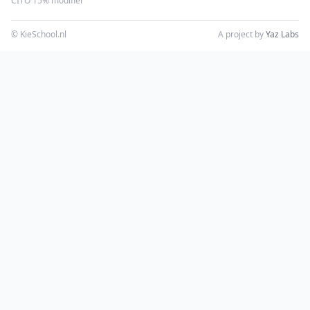
CITO 15% modifier
© KieSchool.nl
A project by
Yaz Labs