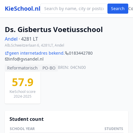
KieSchool.nl
Search
C
Ds. Gisbertus Voetiusschool
Andel
· 4281 LT
Alb.Schweitzerlaan 6, 4281LT, Andel
geen internetadres bekend.
0183442780
info@gvsandel.nl
BRIN: 04CN00
Reformatorisch
PO-BO
57.9
KieSchool score
2024-2025
Student count
SCHOOL YEAR
STUDENTS