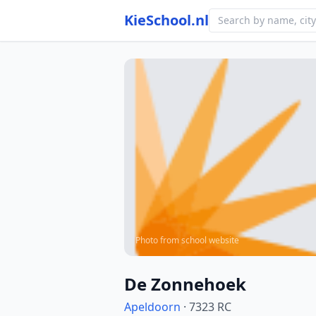
KieSchool.nl
Photo from school website
De Zonnehoek
Apeldoorn
· 7323 RC