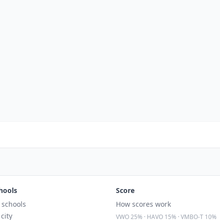
hools
Score
l schools
How scores work
 city
VWO 25% · HAVO 15% · VMBO-T 10%