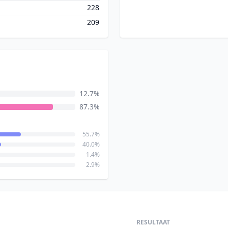
228
209
12.7%
87.3%
55.7%
40.0%
1.4%
2.9%
RESULTAAT