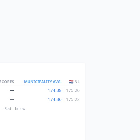
 SCORES
MUNICIPALITY AVG.
🇳🇱 NL
—
174.38
175.26
—
174.36
175.22
e · Red = below