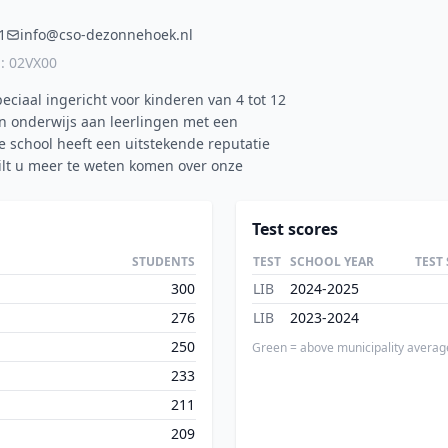
1
info@cso-dezonnehoek.nl
: 02VX00
ciaal ingericht voor kinderen van 4 tot 12
an onderwijs aan leerlingen met een
e school heeft een uitstekende reputatie
Wilt u meer te weten komen over onze
Test scores
STUDENTS
TEST
SCHOOL YEAR
TEST
300
LIB
2024-2025
276
LIB
2023-2024
250
Green = above municipality averag
233
211
209