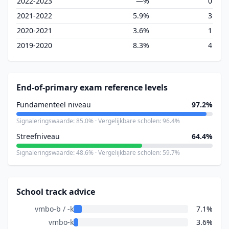
2022-2023
—%
0
2021-2022
5.9%
3
2020-2021
3.6%
1
2019-2020
8.3%
4
End-of-primary exam reference levels
Fundamenteel niveau
97.2%
Signaleringswaarde: 85.0% · Vergelijkbare scholen: 96.4%
Streefniveau
64.4%
Signaleringswaarde: 48.6% · Vergelijkbare scholen: 59.7%
School track advice
vmbo-b / -k
7.1%
vmbo-k
3.6%