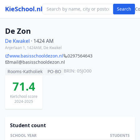
KieSchool.nl
Search
C
De Zon
De Kwakel
· 1424 AM
Anjerlaan 1, 1424AM, De Kwakel
www.basisschooldezon.nl
0297564643
mail@basisschooldezon.nl
BRIN: 05JO00
Rooms-Katholiek
PO-BO
71.4
KieSchool score
2024-2025
Student count
SCHOOL YEAR
STUDENTS