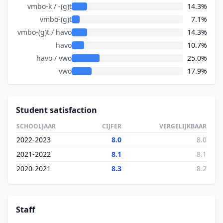
vmbo-k / -(g)t
14.3%
vmbo-(g)t
7.1%
vmbo-(g)t / havo
14.3%
havo
10.7%
havo / vwo
25.0%
vwo
17.9%
Student satisfaction
SCHOOLJAAR
CIJFER
VERGELIJKBAAR
2022-2023
8.0
8.0
2021-2022
8.1
8.1
2020-2021
8.3
8.2
Staff