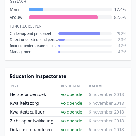
GESLACHT
Man
17.4%
Vrouw
82.6%
FUNCTIEGROEPEN
Onderwijzend personeel
79.2%
Direct ondersteunend personeel
12.5%
Indirect ondersteunend personeel
4.2%
Management
4.2%
Education inspectorate
TYPE
RESULTAAT
DATUM
Herstelonderzoek
Voldoende
6 november 2018
Kwaliteitszorg
Voldoende
6 november 2018
Kwaliteitscultuur
Voldoende
6 november 2018
Zicht op ontwikkeling
Voldoende
6 november 2018
Didactisch handelen
Voldoende
6 november 2018