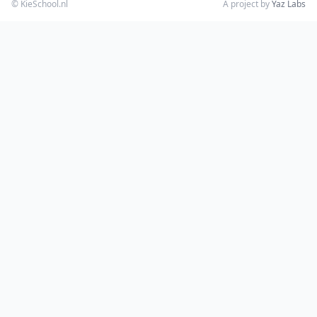
© KieSchool.nl
A project by
Yaz Labs