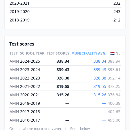
2020-2021
232
2019-2020
243
2018-2019
212
Test scores
TEST
SCHOOL YEAR
TEST SCORES
MUNICIPALITY AVG.
🇳🇱 NL
AMN
2024-2025
338.34
338.34
388.94
AMN
2023-2024
339.43
339.43
393.61
AMN
2022-2023
328.38
328.38
392.14
AMN
2021-2022
319.55
319.55
378.25
AMN
2020-2021
315.26
315.26
376.84
AMN
2018-2019
—
—
400.38
AMN
2017-2018
—
—
402.65
AMN
2016-2017
—
—
495.06
Green = above municipality average · Red = below