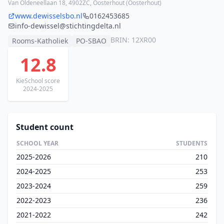
Van Oldeneellaan 18, 4902ZC, Oosterhout (Oosterhout)
www.dewisselsbo.nl
0162453685
info-dewissel@stichtingdelta.nl
BRIN: 12XR00
Rooms-Katholiek
PO-SBAO
12.8
KieSchool score
2024-2025
Student count
SCHOOL YEAR
STUDENTS
2025-2026
210
2024-2025
253
2023-2024
259
2022-2023
236
2021-2022
242