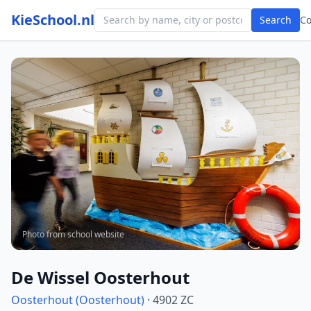
KieSchool.nl
Search
C
Photo from school website
De Wissel Oosterhout
Oosterhout (Oosterhout)
· 4902 ZC