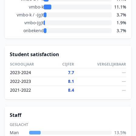
vmbo-k
11.1%
vmbo-k / -(g)t
3.7%
vmbo-(g)t
1.9%
onbekend
3.7%
Student satisfaction
SCHOOLJAAR
CIJFER
VERGELIJKBAAR
2023-2024
7.7
—
2022-2023
8.1
—
2021-2022
8.4
—
Staff
GESLACHT
Man
13.5%