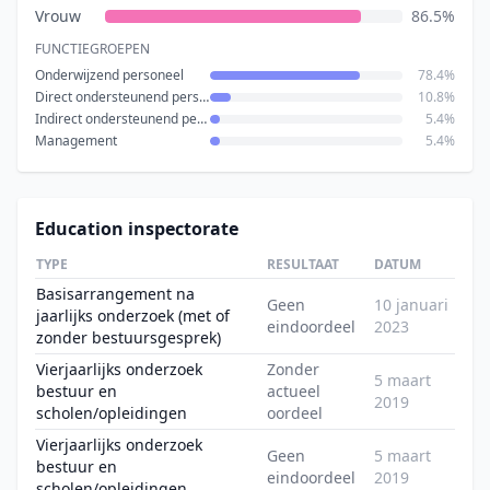
Vrouw
86.5%
FUNCTIEGROEPEN
Onderwijzend personeel
78.4%
Direct ondersteunend personeel
10.8%
Indirect ondersteunend personeel
5.4%
Management
5.4%
Education inspectorate
TYPE
RESULTAAT
DATUM
Basisarrangement na
Geen
10 januari
jaarlijks onderzoek (met of
eindoordeel
2023
zonder bestuursgesprek)
Vierjaarlijks onderzoek
Zonder
5 maart
bestuur en
actueel
2019
scholen/opleidingen
oordeel
Vierjaarlijks onderzoek
Geen
5 maart
bestuur en
eindoordeel
2019
scholen/opleidingen