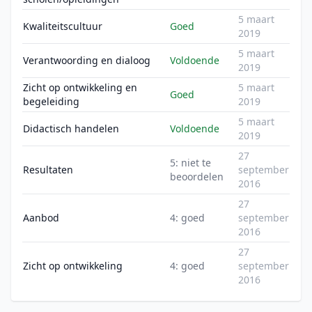
5 maart
Kwaliteitscultuur
Goed
2019
5 maart
Verantwoording en dialoog
Voldoende
2019
Zicht op ontwikkeling en
5 maart
Goed
begeleiding
2019
5 maart
Didactisch handelen
Voldoende
2019
27
5: niet te
Resultaten
september
beoordelen
2016
27
Aanbod
4: goed
september
2016
27
Zicht op ontwikkeling
4: goed
september
2016