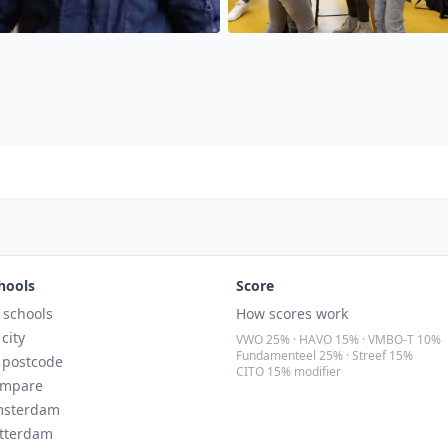
hools
Score
l schools
How scores work
 city
VWO 25% · HAVO 15% · VMBO-T 10%
Fundamenteel 25% · Streef 15%
 postcode
CITO 15% modifier
mpare
sterdam
tterdam