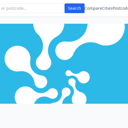
Search
Compare
Cities
Postcod