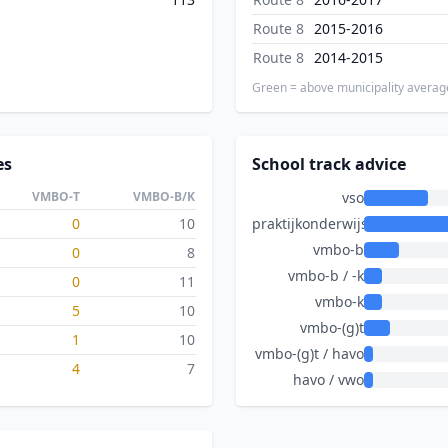
Route 8
2015-2016
Route 8
2014-2015
Green = above municipality averag
es
School track advice
VMBO-T
VMBO-B/K
vso
0
10
praktijkonderwijs
vmbo-b
0
8
vmbo-b / -k
0
11
vmbo-k
5
10
vmbo-(g)t
1
10
vmbo-(g)t / havo
4
7
havo / vwo