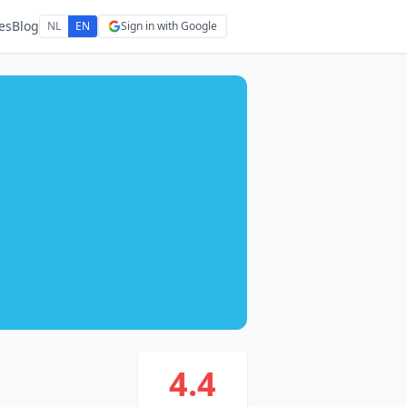
es
Blog
NL
EN
Sign in with Google
4.4