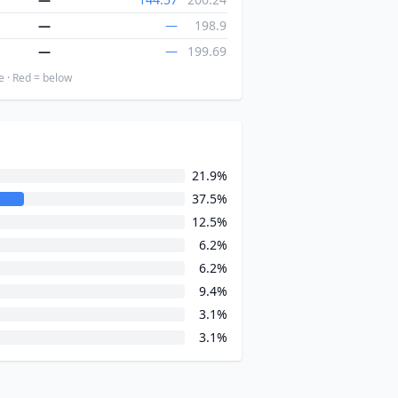
—
—
198.9
—
—
199.69
e · Red = below
21.9%
37.5%
12.5%
6.2%
6.2%
9.4%
3.1%
3.1%