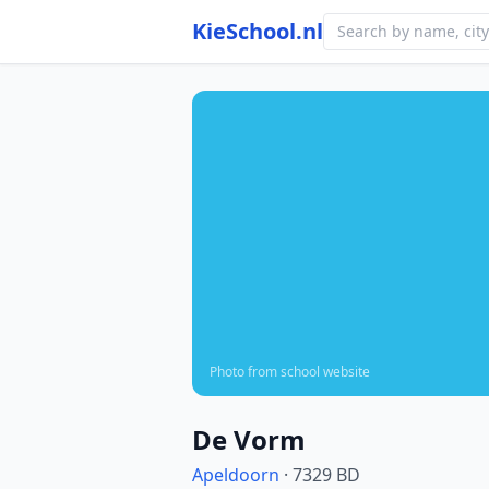
KieSchool.nl
Photo from school website
De Vorm
Apeldoorn
· 7329 BD