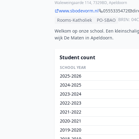
Waleweingaarde 114, 7329BD, Apeldoorn
www.sbodevorm.nl
0555335472
di
BRIN: 04
Rooms-Katholiek
PO-SBAO
Welkom op onze school. Een kleinschalig
wijk De Maten in Apeldoorn.
Student count
SCHOOL YEAR
2025-2026
2024-2025
2023-2024
2022-2023
2021-2022
2020-2021
2019-2020
2018-2019