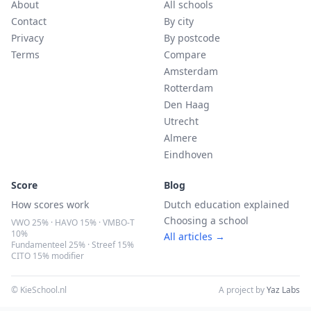
About
All schools
Contact
By city
Privacy
By postcode
Terms
Compare
Amsterdam
Rotterdam
Den Haag
Utrecht
Almere
Eindhoven
Score
Blog
How scores work
Dutch education explained
Choosing a school
VWO 25% · HAVO 15% · VMBO-T
10%
All articles →
Fundamenteel 25% · Streef 15%
CITO 15% modifier
© KieSchool.nl
A project by
Yaz Labs