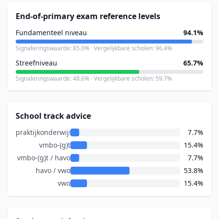
End-of-primary exam reference levels
Fundamenteel niveau
94.1%
Signaleringswaarde: 85.0% · Vergelijkbare scholen: 96.4%
Streefniveau
65.7%
Signaleringswaarde: 48.6% · Vergelijkbare scholen: 59.7%
School track advice
praktijkonderwijs
7.7%
vmbo-(g)t
15.4%
vmbo-(g)t / havo
7.7%
havo / vwo
53.8%
vwo
15.4%