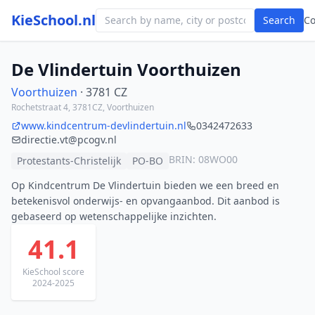
KieSchool.nl
Search
C
De Vlindertuin Voorthuizen
Voorthuizen
· 3781 CZ
Rochetstraat 4, 3781CZ, Voorthuizen
www.kindcentrum-devlindertuin.nl
0342472633
directie.vt@pcogv.nl
BRIN: 08WO00
Protestants-Christelijk
PO-BO
Op Kindcentrum De Vlindertuin bieden we een breed en
betekenisvol onderwijs- en opvangaanbod. Dit aanbod is
gebaseerd op wetenschappelijke inzichten.
41.1
KieSchool score
2024-2025