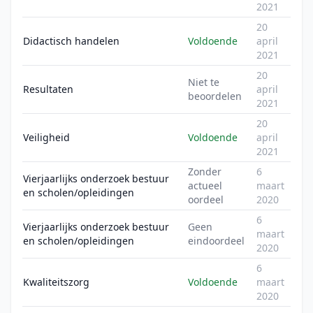
2021
20
Didactisch handelen
Voldoende
april
2021
20
Niet te
Resultaten
april
beoordelen
2021
20
Veiligheid
Voldoende
april
2021
Zonder
6
Vierjaarlijks onderzoek bestuur
actueel
maart
en scholen/opleidingen
oordeel
2020
6
Vierjaarlijks onderzoek bestuur
Geen
maart
en scholen/opleidingen
eindoordeel
2020
6
Kwaliteitszorg
Voldoende
maart
2020