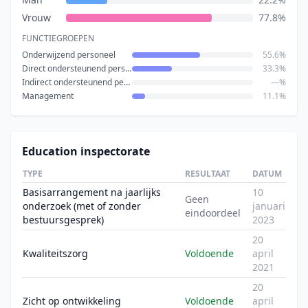
Vrouw
77.8%
FUNCTIEGROEPEN
Onderwijzend personeel
55.6%
Direct ondersteunend personeel
33.3%
Indirect ondersteunend personeel
—%
Management
11.1%
Education inspectorate
TYPE
RESULTAAT
DATUM
Basisarrangement na jaarlijks
10
Geen
onderzoek (met of zonder
januari
eindoordeel
bestuursgesprek)
2023
20
Kwaliteitszorg
Voldoende
april
2021
20
Zicht op ontwikkeling
Voldoende
april