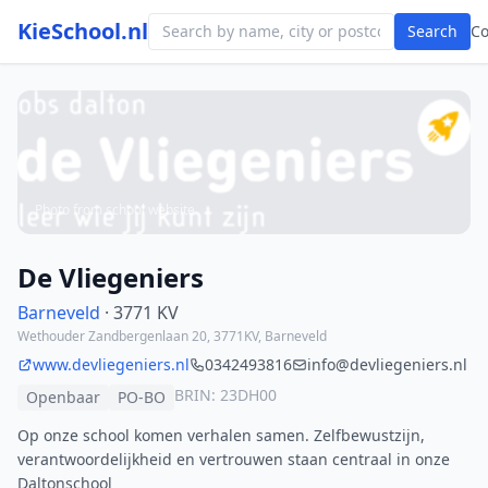
KieSchool.nl
Search
C
Photo from school website
De Vliegeniers
Barneveld
· 3771 KV
Wethouder Zandbergenlaan 20, 3771KV, Barneveld
www.devliegeniers.nl
0342493816
info@devliegeniers.nl
BRIN: 23DH00
Openbaar
PO-BO
Op onze school komen verhalen samen. Zelfbewustzijn,
verantwoordelijkheid en vertrouwen staan centraal in onze
Daltonschool