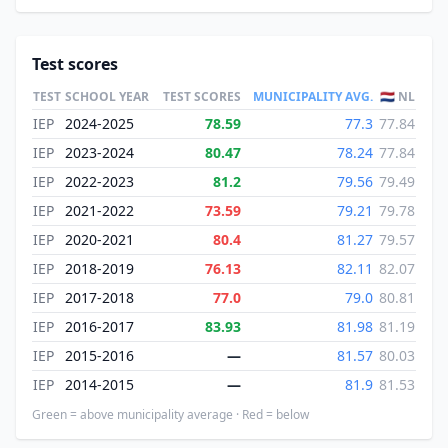
Test scores
TEST
SCHOOL YEAR
TEST SCORES
MUNICIPALITY AVG.
🇳🇱 NL
IEP
2024-2025
78.59
77.3
77.84
IEP
2023-2024
80.47
78.24
77.84
IEP
2022-2023
81.2
79.56
79.49
IEP
2021-2022
73.59
79.21
79.78
IEP
2020-2021
80.4
81.27
79.57
IEP
2018-2019
76.13
82.11
82.07
IEP
2017-2018
77.0
79.0
80.81
IEP
2016-2017
83.93
81.98
81.19
IEP
2015-2016
—
81.57
80.03
IEP
2014-2015
—
81.9
81.53
Green = above municipality average · Red = below