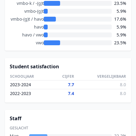
vmbo-k / -(g)t
23.5%
vmbo-(g)t
5.9%
vmbo-(g)t / havo
17.6%
havo
5.9%
havo / vwo
5.9%
vwo
23.5%
Student satisfaction
SCHOOLJAAR
CIJFER
VERGELIJKBAAR
2023-2024
7.7
8.0
2022-2023
7.4
8.0
Staff
GESLACHT
Man
22.2%