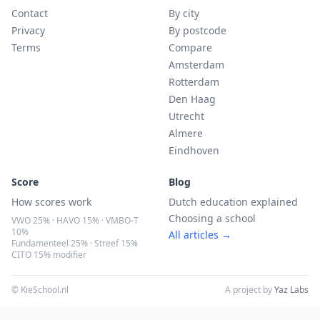
Contact
By city
Privacy
By postcode
Terms
Compare
Amsterdam
Rotterdam
Den Haag
Utrecht
Almere
Eindhoven
Score
Blog
How scores work
Dutch education explained
Choosing a school
VWO 25% · HAVO 15% · VMBO-T
10%
All articles →
Fundamenteel 25% · Streef 15%
CITO 15% modifier
© KieSchool.nl
A project by
Yaz Labs