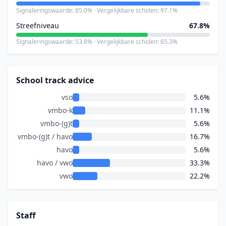
Signaleringswaarde: 85.0% · Vergelijkbare scholen: 97.1%
Streefniveau
67.8%
Signaleringswaarde: 53.8% · Vergelijkbare scholen: 65.3%
School track advice
vso
5.6%
vmbo-k
11.1%
vmbo-(g)t
5.6%
vmbo-(g)t / havo
16.7%
havo
5.6%
havo / vwo
33.3%
vwo
22.2%
Staff