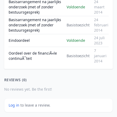
Basisarrangement na jaarlijks
24
onderzoek (met of zonder
Voldoende
maart
bestuursgesprek)
2014
Basisarrangement na jaarlijks
24
onderzoek (met of zonder
Basistoezicht
februari
bestuursgesprek)
2014
24 juli
Eindoordeel
Voldoende
2023
7
Oordeel over de financiÃ«le
Basistoezicht
januari
continuÃ¯teit
2014
REVIEWS (0)
No reviews yet. Be the first!
Log in
to leave a review.