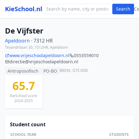
KieSchool.nl
Search
C
De Vijfster
Apeldoorn
· 7312 HR
Texandrilaan 30, 7312HR, Apeldoorn
www.vrijeschoolapeldoorn.nl
0553559010
directie@vrijeschoolapeldoorn.nl
BRIN: 07CX00
Antroposofisch
PO-BO
65.7
KieSchool score
2024-2025
Student count
SCHOOL YEAR
STUDENTS