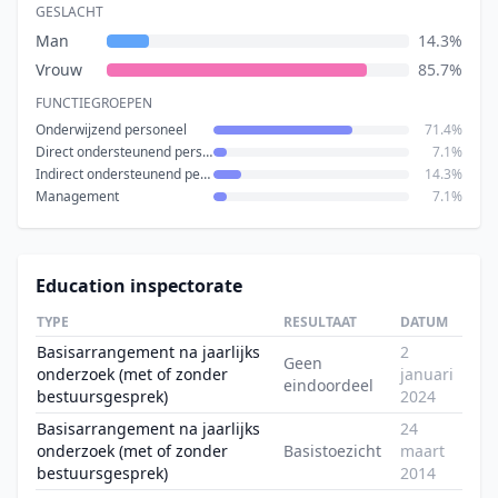
GESLACHT
Man
14.3%
Vrouw
85.7%
FUNCTIEGROEPEN
Onderwijzend personeel
71.4%
Direct ondersteunend personeel
7.1%
Indirect ondersteunend personeel
14.3%
Management
7.1%
Education inspectorate
TYPE
RESULTAAT
DATUM
Basisarrangement na jaarlijks
2
Geen
onderzoek (met of zonder
januari
eindoordeel
bestuursgesprek)
2024
Basisarrangement na jaarlijks
24
onderzoek (met of zonder
Basistoezicht
maart
bestuursgesprek)
2014