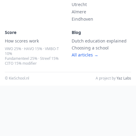
Utrecht
Almere
Eindhoven
Score
Blog
How scores work
Dutch education explained
Choosing a school
VWO 25% · HAVO 15% · VMBO-T
10%
All articles →
Fundamenteel 25% · Streef 15%
CITO 15% modifier
© KieSchool.nl
A project by
Yaz Labs