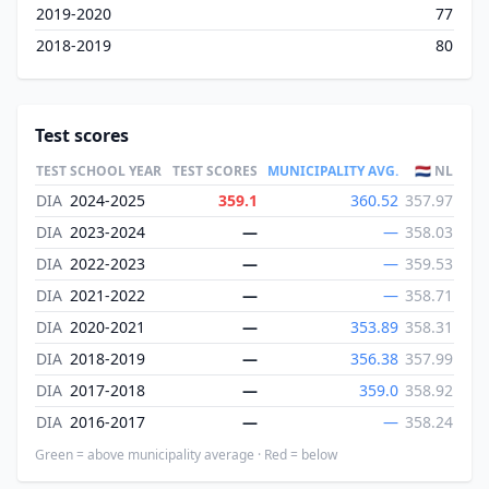
2019-2020
77
2018-2019
80
Test scores
TEST
SCHOOL YEAR
TEST SCORES
MUNICIPALITY AVG.
🇳🇱 NL
DIA
2024-2025
359.1
360.52
357.97
DIA
2023-2024
—
—
358.03
DIA
2022-2023
—
—
359.53
DIA
2021-2022
—
—
358.71
DIA
2020-2021
—
353.89
358.31
DIA
2018-2019
—
356.38
357.99
DIA
2017-2018
—
359.0
358.92
DIA
2016-2017
—
—
358.24
Green = above municipality average · Red = below