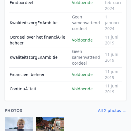
Eindoordeel
Voldoende
februari
2024
Geen
1
KwaliteitszorgEnAmbitie
samenvattend
januari
oordeel
2024
Oordeel over het financiÃ«le
11 juni
Voldoende
beheer
2019
Geen
11 juni
KwaliteitszorgEnAmbitie
samenvattend
2019
oordeel
11 juni
Financieel beheer
Voldoende
2019
11 juni
ContinuÃ¯teit
Voldoende
2019
PHOTOS
All 2 photos →