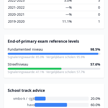
2022-2023
5.0%
5
2021-2022
—%
0
2020-2021
—%
0
2019-2020
11.1%
1
End-of-primary exam reference levels
Fundamenteel niveau
98.5%
Signaleringswaarde: 85.0% · Vergelijkbare scholen: 95.9%
Streefniveau
57.6%
Signaleringswaarde: 47.1% · Vergelijkbare scholen: 57.7%
School track advice
vmbo-k / -(g)t
20.0%
havo
60.0%