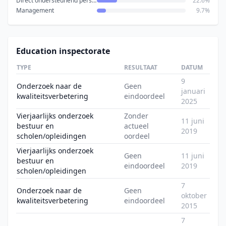
Direct ondersteunend personeel
22.6%
Management
9.7%
Education inspectorate
TYPE
RESULTAAT
DATUM
9
Onderzoek naar de
Geen
januari
kwaliteitsverbetering
eindoordeel
2025
Vierjaarlijks onderzoek
Zonder
11 juni
bestuur en
actueel
2019
scholen/opleidingen
oordeel
Vierjaarlijks onderzoek
Geen
11 juni
bestuur en
eindoordeel
2019
scholen/opleidingen
7
Onderzoek naar de
Geen
oktober
kwaliteitsverbetering
eindoordeel
2015
7