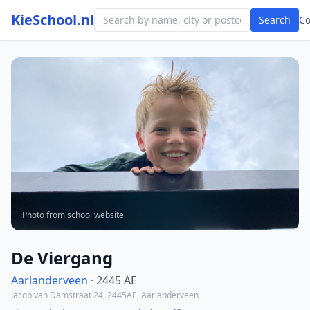
KieSchool.nl
Search
C
Photo from school website
De Viergang
Aarlanderveen
· 2445 AE
Jacob van Damstraat 24, 2445AE, Aarlanderveen