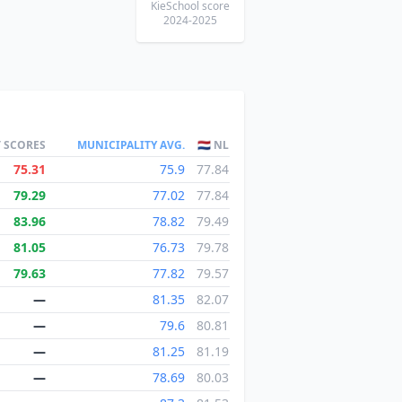
KieSchool score
2024-2025
T SCORES
MUNICIPALITY AVG.
🇳🇱 NL
75.31
75.9
77.84
79.29
77.02
77.84
83.96
78.82
79.49
81.05
76.73
79.78
79.63
77.82
79.57
—
81.35
82.07
—
79.6
80.81
—
81.25
81.19
—
78.69
80.03