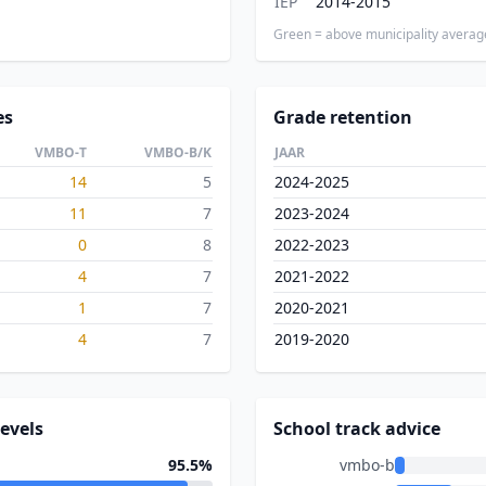
IEP
2014-2015
Green = above municipality averag
es
Grade retention
VMBO-T
VMBO-B/K
JAAR
14
5
2024-2025
11
7
2023-2024
0
8
2022-2023
4
7
2021-2022
1
7
2020-2021
4
7
2019-2020
evels
School track advice
95.5%
vmbo-b