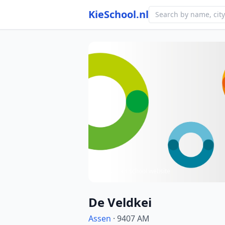
KieSchool.nl
Photo from school website
De Veldkei
Assen
· 9407 AM