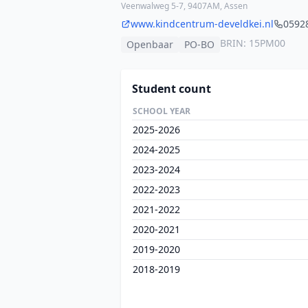
Veenwalweg 5-7, 9407AM, Assen
www.kindcentrum-develdkei.nl
0592
BRIN: 15PM00
Openbaar
PO-BO
Student count
SCHOOL YEAR
2025-2026
2024-2025
2023-2024
2022-2023
2021-2022
2020-2021
2019-2020
2018-2019