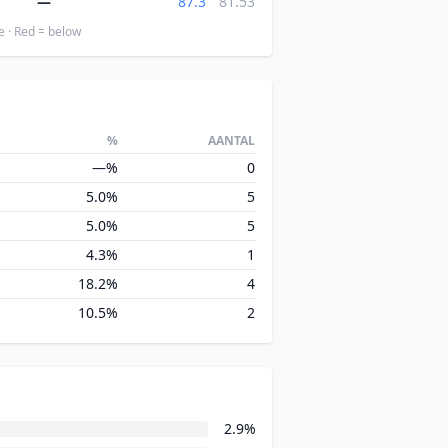
—
87.3
81.53
e · Red = below
%
AANTAL
—%
0
5.0%
5
5.0%
5
4.3%
1
18.2%
4
10.5%
2
2.9%