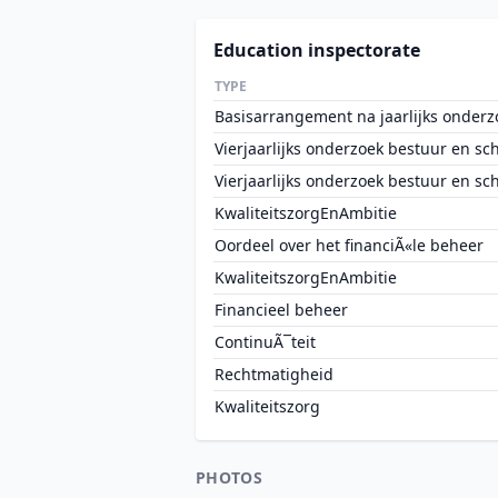
Education inspectorate
TYPE
Basisarrangement na jaarlijks onderz
Vierjaarlijks onderzoek bestuur en sc
Vierjaarlijks onderzoek bestuur en sc
KwaliteitszorgEnAmbitie
Oordeel over het financiÃ«le beheer
KwaliteitszorgEnAmbitie
Financieel beheer
ContinuÃ¯teit
Rechtmatigheid
Kwaliteitszorg
PHOTOS