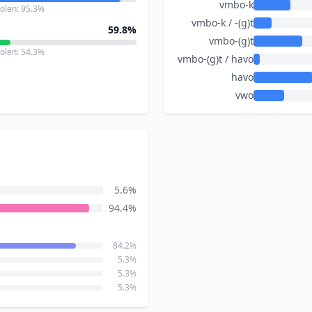
vmbo-k
holen: 95.3%
vmbo-k / -(g)t
59.8%
vmbo-(g)t
holen: 54.3%
vmbo-(g)t / havo
havo
vwo
5.6%
94.4%
84.2%
5.3%
5.3%
5.3%