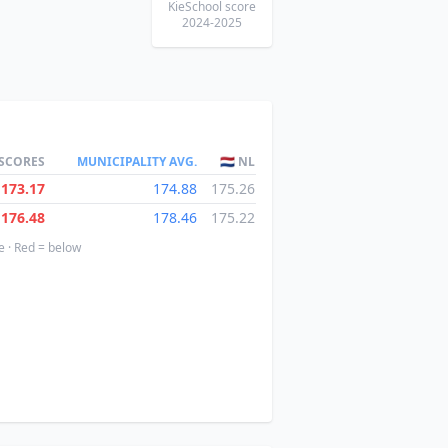
KieSchool score
2024-2025
 SCORES
MUNICIPALITY AVG.
🇳🇱 NL
173.17
174.88
175.26
176.48
178.46
175.22
e · Red = below