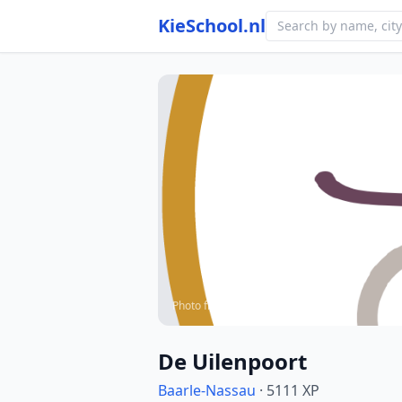
KieSchool.nl
Photo from school website
De Uilenpoort
Baarle-Nassau
· 5111 XP