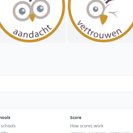
hools
Score
l schools
How scores work
 city