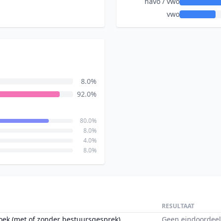
havo / vwo
vwo
8.0%
92.0%
80.0%
8.0%
4.0%
8.0%
RESULTAAT
oek (met of zonder bestuursgesprek)
Geen eindoordeel