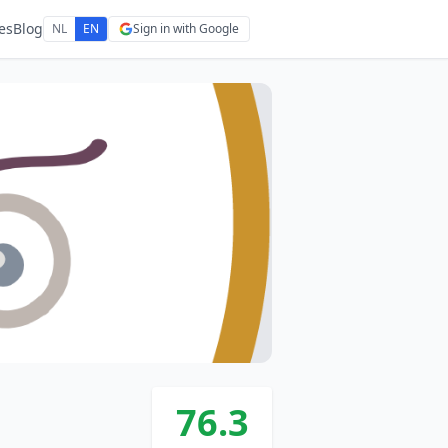
es
Blog
NL
EN
Sign in with Google
76.3