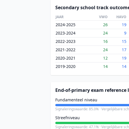
Secondary school track outcom
JAAR
VWO
HAVO
2024-2025
26
19
2023-2024
24
9
2022-2023
16
15
2021-2022
24
17
2020-2021
12
19
2019-2020
14
14
End-of-primary exam reference l
Fundamenteel niveau
Signaleringswaarde: 85.0% · Vergelijkbare sc
Streefniveau
Signaleringswaarde: 47.1% · Vergelijkbare sc