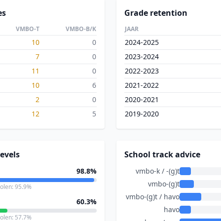
es
Grade retention
VMBO-T
VMBO-B/K
JAAR
10
0
2024-2025
7
0
2023-2024
11
0
2022-2023
10
6
2021-2022
2
0
2020-2021
12
5
2019-2020
evels
School track advice
98.8%
vmbo-k / -(g)t
vmbo-(g)t
holen: 95.9%
vmbo-(g)t / havo
60.3%
havo
holen: 57.7%