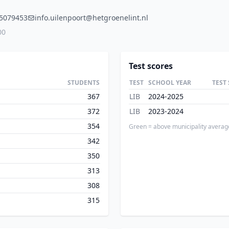
5079453
info.uilenpoort@hetgroenelint.nl
00
Test scores
STUDENTS
TEST
SCHOOL YEAR
TEST
367
LIB
2024-2025
372
LIB
2023-2024
354
Green = above municipality averag
342
350
313
308
315