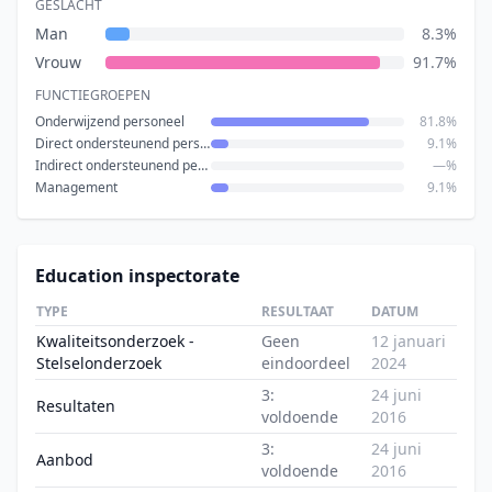
GESLACHT
Man
8.3%
Vrouw
91.7%
FUNCTIEGROEPEN
Onderwijzend personeel
81.8%
Direct ondersteunend personeel
9.1%
Indirect ondersteunend personeel
—%
Management
9.1%
Education inspectorate
TYPE
RESULTAAT
DATUM
Kwaliteitsonderzoek -
Geen
12 januari
Stelselonderzoek
eindoordeel
2024
3:
24 juni
Resultaten
voldoende
2016
3:
24 juni
Aanbod
voldoende
2016