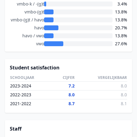
vmbo-k / -(g)t
3.4%
vmbo-(g)t
13.8%
vmbo-(g)t / havo
13.8%
havo
20.7%
havo / vwo
13.8%
vwo
27.6%
Student satisfaction
SCHOOLJAAR
CIJFER
VERGELIJKBAAR
2023-2024
7.2
8.0
2022-2023
8.0
8.0
2021-2022
8.7
8.1
Staff