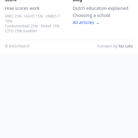
How scores work
Dutch education explained
Choosing a school
VWO 25% · HAVO 15% · VMBO-T
10%
All articles →
Fundamenteel 25% · Streef 15%
CITO 15% modifier
© KieSchool.nl
A project by
Yaz Labs