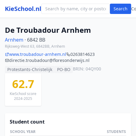
KieSchool.nl
Search
C
De Troubadour Arnhem
Arnhem
· 6842 BB
Rijksweg-West 63, 6842BB, Arnhem
www.troubadour-arnhem.nl
0263814623
directie.troubadour@floresonderwijs.nl
BRIN: 04QY00
Protestants-Christelijk
PO-BO
62.7
KieSchool score
2024-2025
Student count
SCHOOL YEAR
STUDENTS