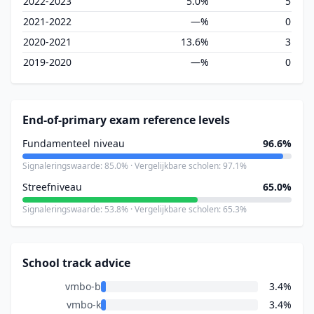
2022-2023
5.0%
5
2021-2022
—%
0
2020-2021
13.6%
3
2019-2020
—%
0
End-of-primary exam reference levels
Fundamenteel niveau
96.6%
Signaleringswaarde: 85.0% · Vergelijkbare scholen: 97.1%
Streefniveau
65.0%
Signaleringswaarde: 53.8% · Vergelijkbare scholen: 65.3%
School track advice
vmbo-b
3.4%
vmbo-k
3.4%