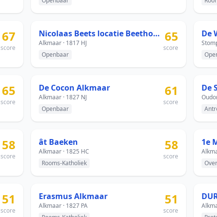
Openbaar
Room
67
Nicolaas Beets locatie Beethovensingel
65
De 
Alkmaar · 1817 HJ
Stomp
score
score
Openbaar
Ope
65
De Cocon Alkmaar
61
De 
Alkmaar · 1827 NJ
Oudor
score
score
Openbaar
Antr
58
ât Baeken
58
1e 
Alkmaar · 1825 HC
Alkma
score
score
Rooms-Katholiek
Over
51
Erasmus Alkmaar
51
DU
Alkmaar · 1827 PA
Alkma
score
score