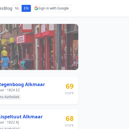
es
Blog
NL
EN
Sign in with Google
Regenboog Alkmaar
69
ar · 1824 EZ
score
s-Katholiek
Lispeltuut Alkmaar
68
ar · 1822 KJ
score