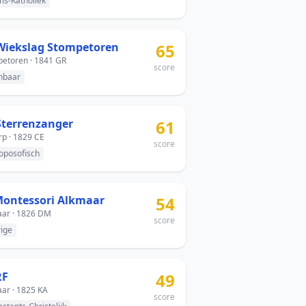
s-Katholiek
Wiekslag Stompetoren
65
etoren · 1841 GR
score
nbaar
Sterrenzanger
61
p · 1829 CE
score
oposofisch
Montessori Alkmaar
54
ar · 1826 DM
score
ige
RF
49
ar · 1825 KA
score