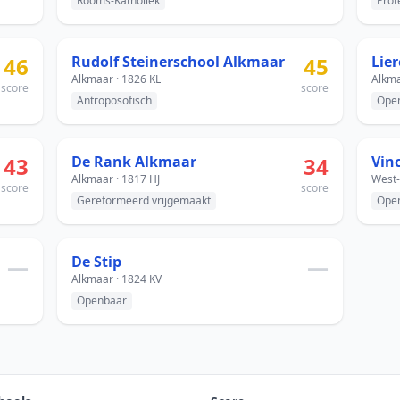
Rooms-Katholiek
Prot
46
Rudolf Steinerschool Alkmaar
45
Lie
Alkmaar · 1826 KL
Alkma
score
score
Antroposofisch
Ope
43
De Rank Alkmaar
34
Vin
Alkmaar · 1817 HJ
West-
score
score
Gereformeerd vrijgemaakt
Ope
—
De Stip
—
Alkmaar · 1824 KV
Openbaar