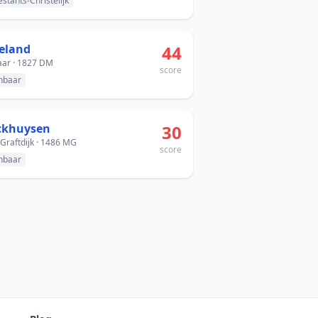
estants-Christelijk
reland
44
ar · 1827 DM
score
nbaar
ckhuysen
30
Graftdijk · 1486 MG
score
nbaar