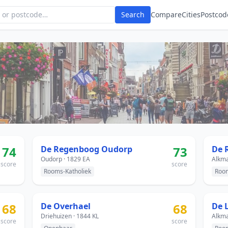
Search
Compare
Cities
Postcod
74
De Regenboog Oudorp
73
De 
Oudorp · 1829 EA
Alkma
score
score
Rooms-Katholiek
Room
68
De Overhael
68
De 
Driehuizen · 1844 KL
Alkma
score
score