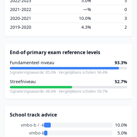
2022-2023
5.0%
5
2021-2022
—%
0
2020-2021
10.0%
3
2019-2020
4.3%
2
End-of-primary exam reference levels
Fundamenteel niveau
93.3%
Signaleringswaarde: 85.0% · Vergelijkbare scholen: 96.4%
Streefniveau
52.7%
Signaleringswaarde: 48.6% · Vergelijkbare scholen: 59.7%
School track advice
vmbo-b / -k
10.0%
vmbo-k
5.0%