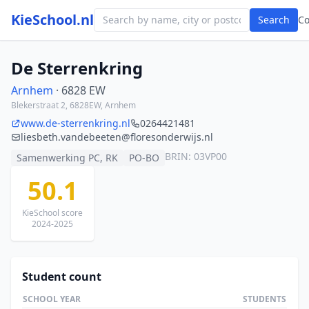
KieSchool.nl
Search
C
De Sterrenkring
Arnhem
· 6828 EW
Blekerstraat 2, 6828EW, Arnhem
www.de-sterrenkring.nl
0264421481
liesbeth.vandebeeten@floresonderwijs.nl
BRIN: 03VP00
Samenwerking PC, RK
PO-BO
50.1
KieSchool score
2024-2025
Student count
SCHOOL YEAR
STUDENTS