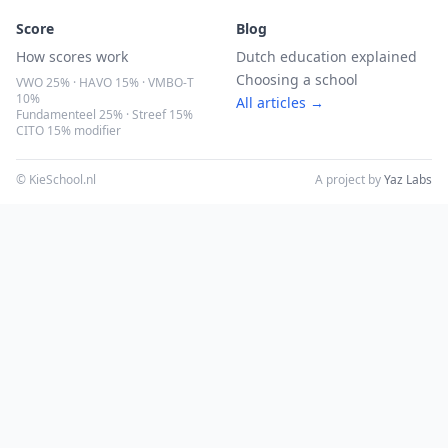
Score
Blog
How scores work
Dutch education explained
Choosing a school
VWO 25% · HAVO 15% · VMBO-T
10%
All articles →
Fundamenteel 25% · Streef 15%
CITO 15% modifier
© KieSchool.nl
A project by
Yaz Labs