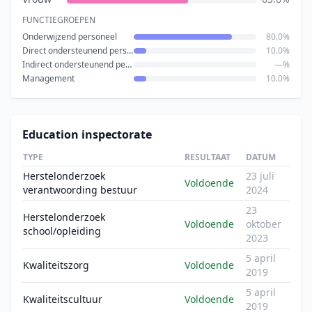
FUNCTIEGROEPEN
Onderwijzend personeel
80.0%
Direct ondersteunend personeel
10.0%
Indirect ondersteunend personeel
—%
Management
10.0%
Education inspectorate
TYPE
RESULTAAT
DATUM
Herstelonderzoek
23 juli
Voldoende
verantwoording bestuur
2024
23
Herstelonderzoek
Voldoende
oktober
school/opleiding
2023
5 april
Kwaliteitszorg
Voldoende
2019
5 april
Kwaliteitscultuur
Voldoende
2019