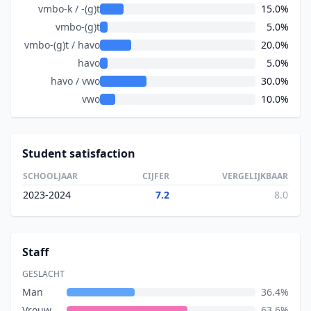
vmbo-k / -(g)t
15.0%
vmbo-(g)t
5.0%
vmbo-(g)t / havo
20.0%
havo
5.0%
havo / vwo
30.0%
vwo
10.0%
Student satisfaction
SCHOOLJAAR
CIJFER
VERGELIJKBAAR
2023-2024
7.2
8.0
Staff
GESLACHT
Man
36.4%
Vrouw
63.6%