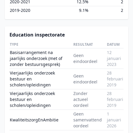
2020-2021
12.5%
2
2019-2020
9.1%
2
Education inspectorate
TYPE
RESULTAAT
DATUM
Basisarrangement na
12
Geen
jaarlijks onderzoek (met of
januari
eindoordeel
zonder bestuursgesprek)
2023
Vierjaarlijks onderzoek
28
Geen
bestuur en
februari
eindoordeel
scholen/opleidingen
2019
Vierjaarlijks onderzoek
Zonder
28
bestuur en
actueel
februari
scholen/opleidingen
oordeel
2019
Geen
1
KwaliteitszorgEnAmbitie
samenvattend
januari
oordeel
2026