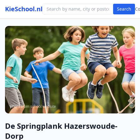
KieSchool.nl
Search
C
Photo from school website
De Springplank Hazerswoude-
Dorp