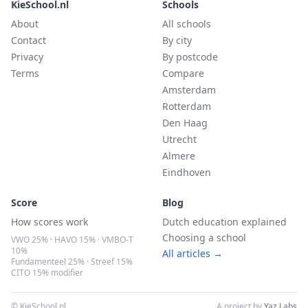
KieSchool.nl
Schools
About
All schools
Contact
By city
Privacy
By postcode
Terms
Compare
Amsterdam
Rotterdam
Den Haag
Utrecht
Almere
Eindhoven
Score
Blog
How scores work
Dutch education explained
Choosing a school
VWO 25% · HAVO 15% · VMBO-T
10%
All articles →
Fundamenteel 25% · Streef 15%
CITO 15% modifier
© KieSchool.nl
A project by
Yaz Labs