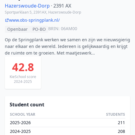
Hazerswoude-Dorp
· 2391 AX
Sportparklaan 5, 2391AX, Hazerswoude-Dorp
www.obs-springplank.nl/
BRIN: 06AM00
Openbaar
PO-BO
Op de Springplank werken we samen en zijn we nieuwsgierig
naar elkaar en de wereld. Iedereen is gelijkwaardig en krijgt
de ruimte om te groeien. Met maatjeswerk...
42.8
KieSchool score
2024-2025
Student count
SCHOOL YEAR
STUDENTS
2025-2026
211
2024-2025
208