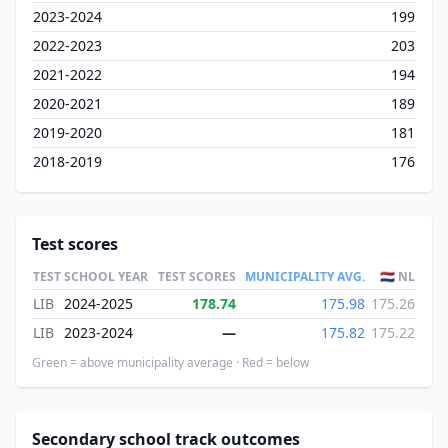
2023-2024
199
2022-2023
203
2021-2022
194
2020-2021
189
2019-2020
181
2018-2019
176
Test scores
TEST
SCHOOL YEAR
TEST SCORES
MUNICIPALITY AVG.
🇳🇱 NL
LIB
2024-2025
178.74
175.98
175.26
LIB
2023-2024
—
175.82
175.22
Green = above municipality average · Red = below
Secondary school track outcomes