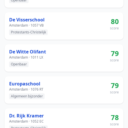
Openbaar
De Visserschool
80
Amsterdam · 1057 VB
score
Protestants-Christelijk
De Witte Olifant
79
Amsterdam · 1011 LX
score
Openbaar
Europaschool
79
Amsterdam · 1076 RT
score
Algemeen bijzonder
Dr. Rijk Kramer
78
Amsterdam · 1052 EC
score