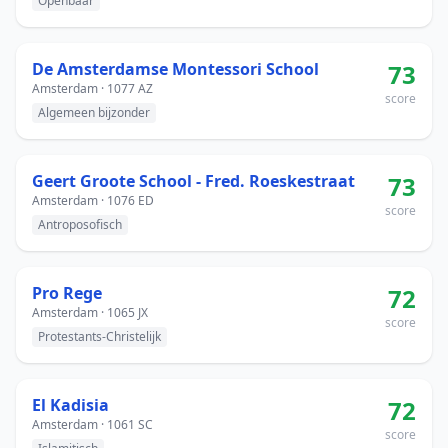
Openbaar
De Amsterdamse Montessori School
73
Amsterdam · 1077 AZ
score
Algemeen bijzonder
Geert Groote School - Fred. Roeskestraat
73
Amsterdam · 1076 ED
score
Antroposofisch
Pro Rege
72
Amsterdam · 1065 JX
score
Protestants-Christelijk
El Kadisia
72
Amsterdam · 1061 SC
score