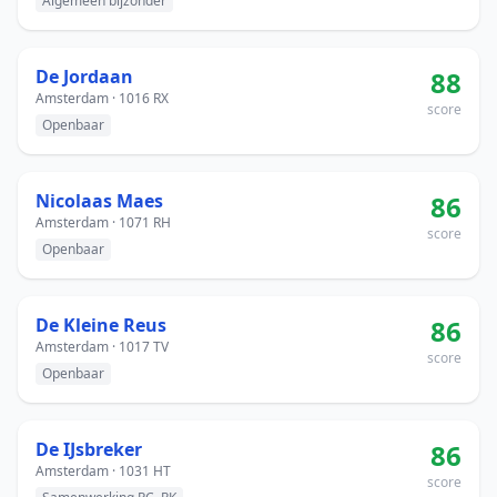
Algemeen bijzonder
De Jordaan
88
Amsterdam · 1016 RX
score
Openbaar
Nicolaas Maes
86
Amsterdam · 1071 RH
score
Openbaar
De Kleine Reus
86
Amsterdam · 1017 TV
score
Openbaar
De IJsbreker
86
Amsterdam · 1031 HT
score