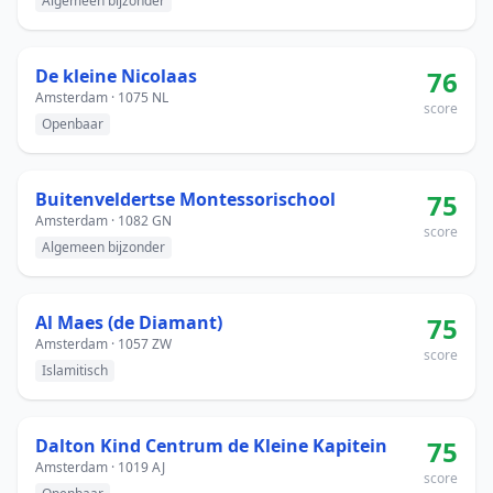
Algemeen bijzonder
De kleine Nicolaas
76
Amsterdam · 1075 NL
score
Openbaar
Buitenveldertse Montessorischool
75
Amsterdam · 1082 GN
score
Algemeen bijzonder
Al Maes (de Diamant)
75
Amsterdam · 1057 ZW
score
Islamitisch
Dalton Kind Centrum de Kleine Kapitein
75
Amsterdam · 1019 AJ
score