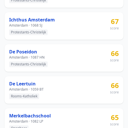
Protestants-Christelijk
Ichthus Amsterdam
67
Amsterdam · 1068 SJ
score
Protestants-Christelijk
De Poseidon
66
Amsterdam · 1087 HN
score
Protestants-Christelijk
De Leertuin
66
Amsterdam · 1059 BT
score
Rooms-Katholiek
Merkelbachschool
65
Amsterdam · 1082 LP
score