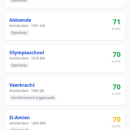
Openbaar
Aldoende
71
Amsterdam · 1091 AN
score
Openbaar
Olympiaschool
70
Amsterdam · 1076 BN
score
Openbaar
Veerkracht
70
Amsterdam · 1063 JW
score
Gereformeerd vrijgemaakt
El-Amien
70
Amsterdam · 1069 BW
score