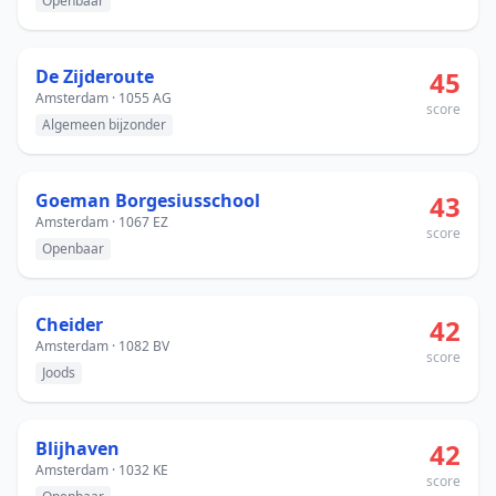
Openbaar
De Zijderoute
45
Amsterdam · 1055 AG
score
Algemeen bijzonder
Goeman Borgesiusschool
43
Amsterdam · 1067 EZ
score
Openbaar
Cheider
42
Amsterdam · 1082 BV
score
Joods
Blijhaven
42
Amsterdam · 1032 KE
score