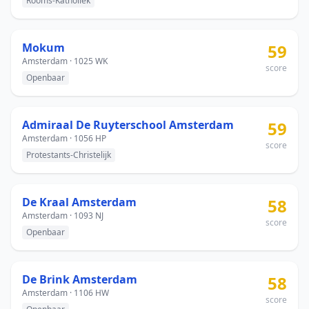
Rooms-Katholiek
Mokum
59
Amsterdam · 1025 WK
score
Openbaar
Admiraal De Ruyterschool Amsterdam
59
Amsterdam · 1056 HP
score
Protestants-Christelijk
De Kraal Amsterdam
58
Amsterdam · 1093 NJ
score
Openbaar
De Brink Amsterdam
58
Amsterdam · 1106 HW
score