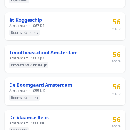
Openbaar
ât Koggeschip
56
Amsterdam · 1067 DE
score
Rooms-Katholiek
Timotheusschool Amsterdam
56
Amsterdam · 1067 JM
score
Protestants-Christelijk
De Boomgaard Amsterdam
56
Amsterdam · 1055 NK
score
Rooms-Katholiek
De Vlaamse Reus
56
Amsterdam · 1066 KK
score