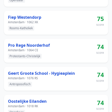
Openbaar
Fiep Westendorp
75
Amsterdam · 1062 XK
score
Rooms-Katholiek
Pro Rege Noorderhof
74
Amsterdam · 1064 CE
score
Protestants-Christelijk
Geert Groote School - Hygieaplein
74
Amsterdam · 1076 RS
score
Antroposofisch
Oostelijke Eilanden
74
Amsterdam · 1018 RK
score