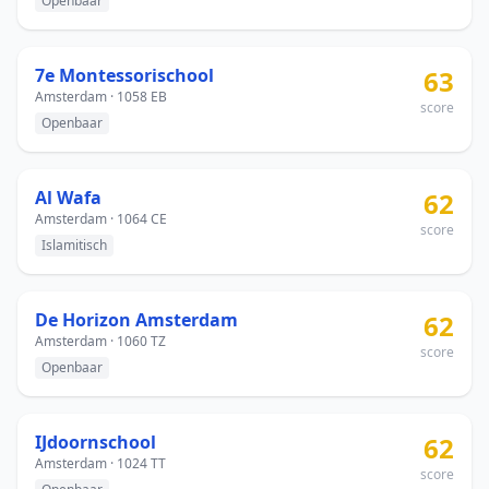
Openbaar
7e Montessorischool
63
Amsterdam · 1058 EB
score
Openbaar
Al Wafa
62
Amsterdam · 1064 CE
score
Islamitisch
De Horizon Amsterdam
62
Amsterdam · 1060 TZ
score
Openbaar
IJdoornschool
62
Amsterdam · 1024 TT
score