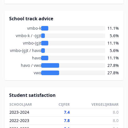
School track advice
vmbo-k
11.1%
vmbo-k / -(g)t
5.6%
vmbo-(g)t
11.1%
vmbo-(g)t / havo
5.6%
havo
11.1%
havo / vwo
27.8%
vwo
27.8%
Student satisfaction
SCHOOLJAAR
CIJFER
VERGELIJKBAAR
2023-2024
7.4
8.0
2022-2023
7.8
8.0