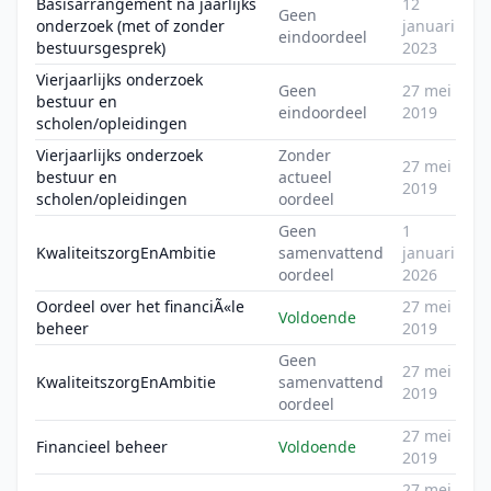
Basisarrangement na jaarlijks
12
Geen
onderzoek (met of zonder
januari
eindoordeel
bestuursgesprek)
2023
Vierjaarlijks onderzoek
Geen
27 mei
bestuur en
eindoordeel
2019
scholen/opleidingen
Vierjaarlijks onderzoek
Zonder
27 mei
bestuur en
actueel
2019
scholen/opleidingen
oordeel
Geen
1
KwaliteitszorgEnAmbitie
samenvattend
januari
oordeel
2026
Oordeel over het financiÃ«le
27 mei
Voldoende
beheer
2019
Geen
27 mei
KwaliteitszorgEnAmbitie
samenvattend
2019
oordeel
27 mei
Financieel beheer
Voldoende
2019
27 mei