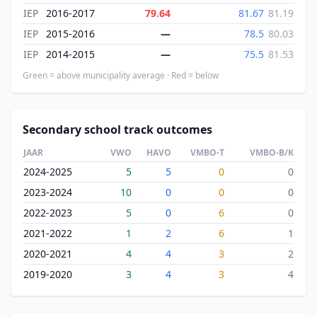
IEP
2016-2017
79.64
81.67
81.19
IEP
2015-2016
—
78.5
80.03
IEP
2014-2015
—
75.5
81.53
Green = above municipality average · Red = below
Secondary school track outcomes
JAAR
VWO
HAVO
VMBO-T
VMBO-B/K
2024-2025
5
5
0
0
2023-2024
10
0
0
0
2022-2023
5
0
6
0
2021-2022
1
2
6
1
2020-2021
4
4
3
2
2019-2020
3
4
3
4