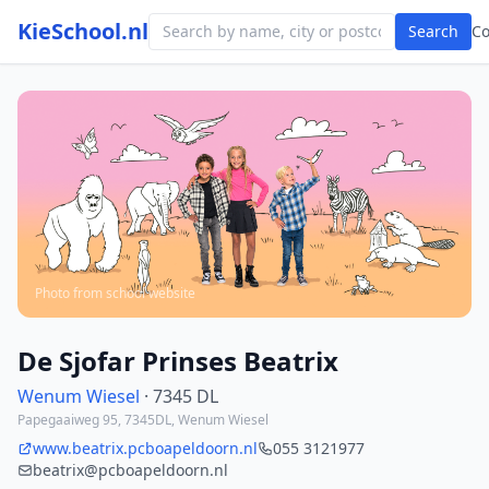
KieSchool.nl
Search
C
Photo from school website
De Sjofar Prinses Beatrix
Wenum Wiesel
· 7345 DL
Papegaaiweg 95, 7345DL, Wenum Wiesel
www.beatrix.pcboapeldoorn.nl
055 3121977
beatrix@pcboapeldoorn.nl