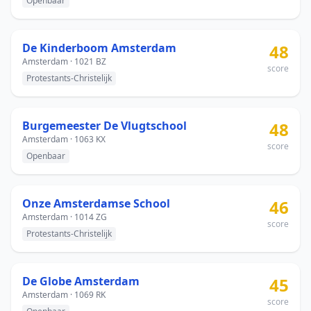
Openbaar
De Kinderboom Amsterdam
48
Amsterdam · 1021 BZ
score
Protestants-Christelijk
Burgemeester De Vlugtschool
48
Amsterdam · 1063 KX
score
Openbaar
Onze Amsterdamse School
46
Amsterdam · 1014 ZG
score
Protestants-Christelijk
De Globe Amsterdam
45
Amsterdam · 1069 RK
score