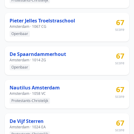
Protestants-Christelijk
Pieter Jelles Troelstraschool
67
Amsterdam · 1067 CG
score
Openbaar
De Spaarndammerhout
67
Amsterdam · 1014 ZG
score
Openbaar
Nautilus Amsterdam
67
Amsterdam · 1058 VC
score
Protestants-Christelijk
De Vijf Sterren
67
Amsterdam · 1024 EA
score