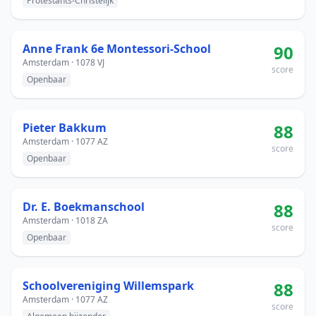
Protestants-Christelijk
Anne Frank 6e Montessori-School
90
Amsterdam · 1078 VJ
score
Openbaar
Pieter Bakkum
88
Amsterdam · 1077 AZ
score
Openbaar
Dr. E. Boekmanschool
88
Amsterdam · 1018 ZA
score
Openbaar
Schoolvereniging Willemspark
88
Amsterdam · 1077 AZ
score