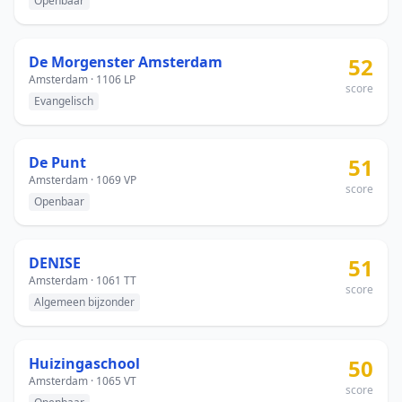
Openbaar
De Morgenster Amsterdam
52
Amsterdam · 1106 LP
score
Evangelisch
De Punt
51
Amsterdam · 1069 VP
score
Openbaar
DENISE
51
Amsterdam · 1061 TT
score
Algemeen bijzonder
Huizingaschool
50
Amsterdam · 1065 VT
score