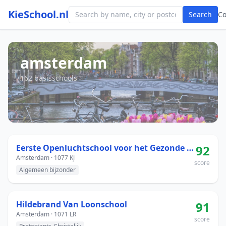
KieSchool.nl
Search
C
amsterdam
162 basisschools
Eerste Openluchtschool voor het Gezonde Kind
92
Amsterdam · 1077 KJ
score
Algemeen bijzonder
Hildebrand Van Loonschool
91
Amsterdam · 1071 LR
score