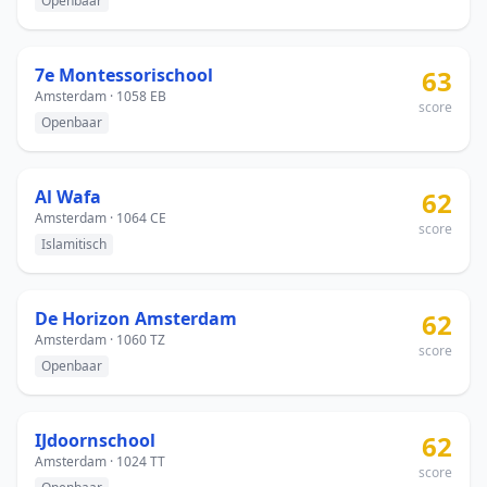
Openbaar
7e Montessorischool
63
Amsterdam · 1058 EB
score
Openbaar
Al Wafa
62
Amsterdam · 1064 CE
score
Islamitisch
De Horizon Amsterdam
62
Amsterdam · 1060 TZ
score
Openbaar
IJdoornschool
62
Amsterdam · 1024 TT
score