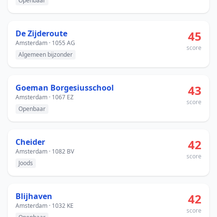
Openbaar
De Zijderoute
45
Amsterdam · 1055 AG
score
Algemeen bijzonder
Goeman Borgesiusschool
43
Amsterdam · 1067 EZ
score
Openbaar
Cheider
42
Amsterdam · 1082 BV
score
Joods
Blijhaven
42
Amsterdam · 1032 KE
score