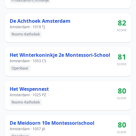
Protestants-Christelijk
De Achthoek Amsterdam
82
Amsterdam · 1019 TJ
score
Rooms-Katholiek
Het Winterkoninkje 2e Montessori-School
81
Amsterdam · 1053 CS
score
Openbaar
Het Wespennest
80
Amsterdam · 1025 PZ
score
Rooms-Katholiek
De Meidoorn 10e Montessorischool
80
Amsterdam · 1057 JA
score