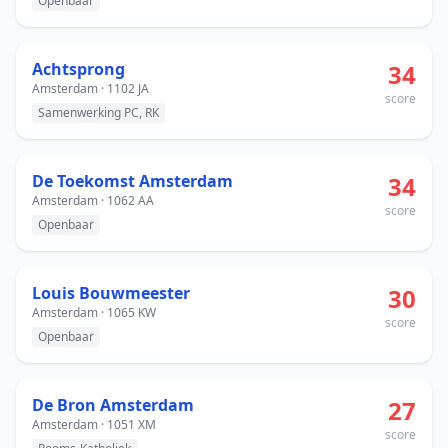
Openbaar
Achtsprong
34
Amsterdam · 1102 JA
score
Samenwerking PC, RK
De Toekomst Amsterdam
34
Amsterdam · 1062 AA
score
Openbaar
Louis Bouwmeester
30
Amsterdam · 1065 KW
score
Openbaar
De Bron Amsterdam
27
Amsterdam · 1051 XM
score