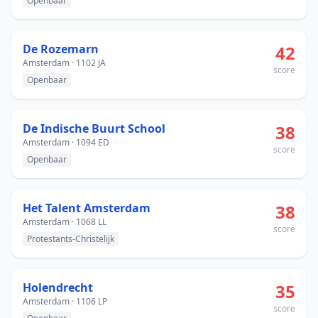
Openbaar
De Rozemarn
42
Amsterdam · 1102 JA
score
Openbaar
De Indische Buurt School
38
Amsterdam · 1094 ED
score
Openbaar
Het Talent Amsterdam
38
Amsterdam · 1068 LL
score
Protestants-Christelijk
Holendrecht
35
Amsterdam · 1106 LP
score