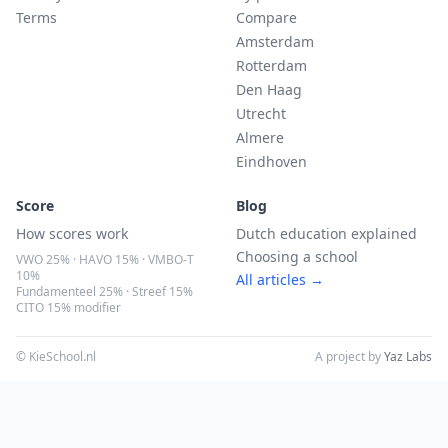
Terms
Compare
Amsterdam
Rotterdam
Den Haag
Utrecht
Almere
Eindhoven
Score
Blog
How scores work
Dutch education explained
Choosing a school
VWO 25% · HAVO 15% · VMBO-T
10%
All articles →
Fundamenteel 25% · Streef 15%
CITO 15% modifier
© KieSchool.nl
A project by
Yaz Labs