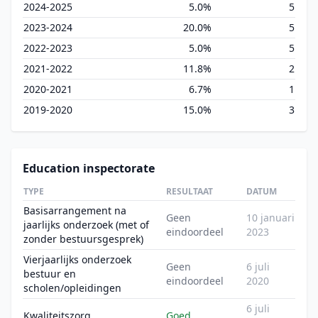
2024-2025
5.0%
5
2023-2024
20.0%
5
2022-2023
5.0%
5
2021-2022
11.8%
2
2020-2021
6.7%
1
2019-2020
15.0%
3
Education inspectorate
TYPE
RESULTAAT
DATUM
Basisarrangement na
Geen
10 januari
jaarlijks onderzoek (met of
eindoordeel
2023
zonder bestuursgesprek)
Vierjaarlijks onderzoek
Geen
6 juli
bestuur en
eindoordeel
2020
scholen/opleidingen
6 juli
Kwaliteitszorg
Goed