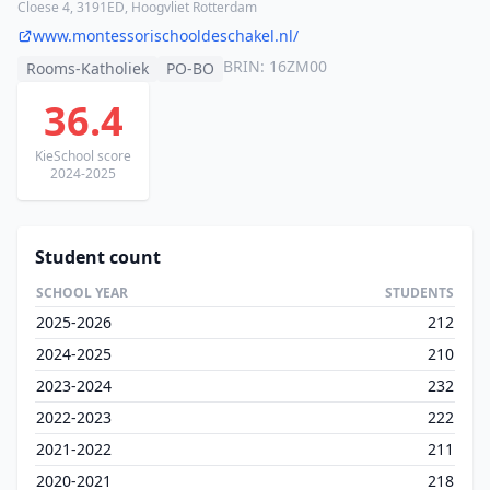
Cloese 4, 3191ED, Hoogvliet Rotterdam
www.montessorischooldeschakel.nl/
BRIN: 16ZM00
Rooms-Katholiek
PO-BO
36.4
KieSchool score
2024-2025
Student count
SCHOOL YEAR
STUDENTS
2025-2026
212
2024-2025
210
2023-2024
232
2022-2023
222
2021-2022
211
2020-2021
218