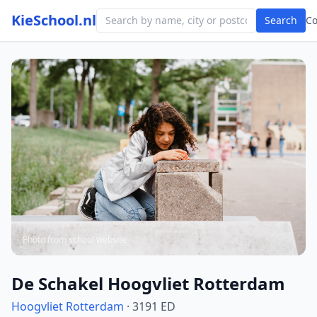
KieSchool.nl
Search
C
Photo from school website
De Schakel Hoogvliet Rotterdam
Hoogvliet Rotterdam
· 3191 ED