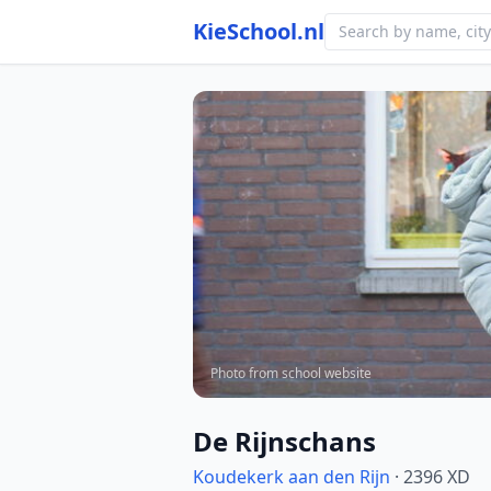
KieSchool.nl
Photo from school website
De Rijnschans
Koudekerk aan den Rijn
· 2396 XD