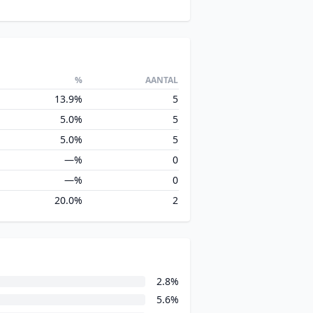
%
AANTAL
13.9%
5
5.0%
5
5.0%
5
—%
0
—%
0
20.0%
2
2.8%
5.6%