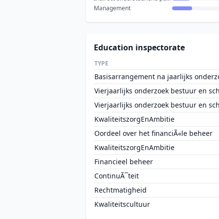
Management
Education inspectorate
TYPE
Basisarrangement na jaarlijks onderz
Vierjaarlijks onderzoek bestuur en sc
Vierjaarlijks onderzoek bestuur en sc
KwaliteitszorgEnAmbitie
Oordeel over het financiÃ«le beheer
KwaliteitszorgEnAmbitie
Financieel beheer
ContinuÃ¯teit
Rechtmatigheid
Kwaliteitscultuur