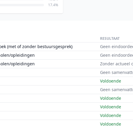
17.4%
RESULTAAT
oek (met of zonder bestuursgesprek)
Geen eindoorde
holen/opleidingen
Geen eindoorde
holen/opleidingen
Zonder actueel 
Geen samenvatt
Voldoende
Geen samenvatt
Voldoende
Voldoende
Voldoende
Voldoende