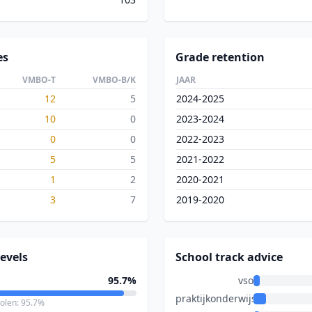
es
Grade retention
VMBO-T
VMBO-B/K
JAAR
12
5
2024-2025
10
0
2023-2024
0
0
2022-2023
5
5
2021-2022
1
2
2020-2021
3
7
2019-2020
evels
School track advice
95.7%
vso
praktijkonderwijs
holen: 95.7%