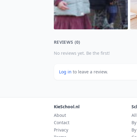
REVIEWS (0)
No reviews yet. Be the first!
Log in
to leave a review.
KieSchool.nl
Sc
About
Al
Contact
By
Privacy
By