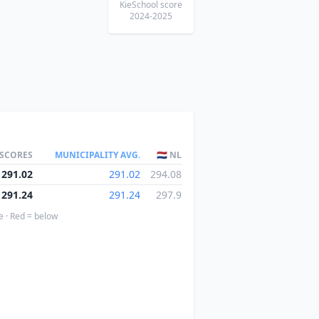
KieSchool score
2024-2025
 SCORES
MUNICIPALITY AVG.
🇳🇱 NL
291.02
291.02
294.08
291.24
291.24
297.9
e · Red = below