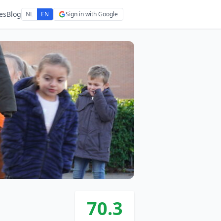
es
Blog
NL
EN
Sign in with Google
70.3