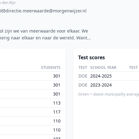
 den Rijn
6
directie.meerwaarde@morgenwijzer.nl
ol zijn we van meerwaarde voor elkaar. We
ierig naar elkaar en naar de wereld. Want...
Test scores
STUDENTS
TEST
SCHOOL YEAR
TEST
301
DOE
2024-2025
301
DOE
2023-2024
301
Green = above municipality averag
113
117
110
110
103