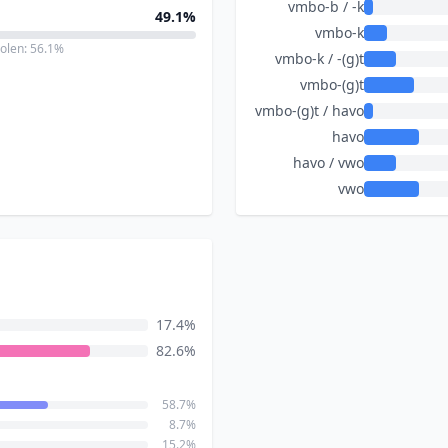
vmbo-b / -k
49.1%
vmbo-k
holen: 56.1%
vmbo-k / -(g)t
vmbo-(g)t
vmbo-(g)t / havo
havo
havo / vwo
vwo
17.4%
82.6%
58.7%
8.7%
15.2%