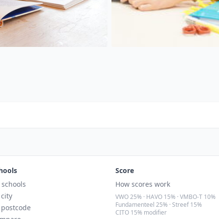
hools
Score
l schools
How scores work
 city
VWO 25% · HAVO 15% · VMBO-T 10%
Fundamenteel 25% · Streef 15%
 postcode
CITO 15% modifier