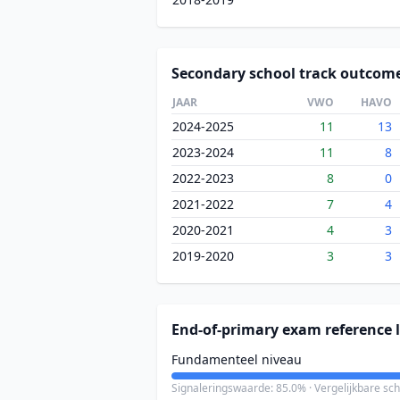
Secondary school track outcom
JAAR
VWO
HAVO
2024-2025
11
13
2023-2024
11
8
2022-2023
8
0
2021-2022
7
4
2020-2021
4
3
2019-2020
3
3
End-of-primary exam reference l
Fundamenteel niveau
Signaleringswaarde: 85.0% · Vergelijkbare sc