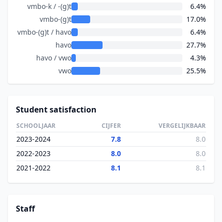
vmbo-k / -(g)t
6.4%
vmbo-(g)t
17.0%
vmbo-(g)t / havo
6.4%
havo
27.7%
havo / vwo
4.3%
vwo
25.5%
Student satisfaction
SCHOOLJAAR
CIJFER
VERGELIJKBAAR
2023-2024
7.8
8.0
2022-2023
8.0
8.0
2021-2022
8.1
8.1
Staff