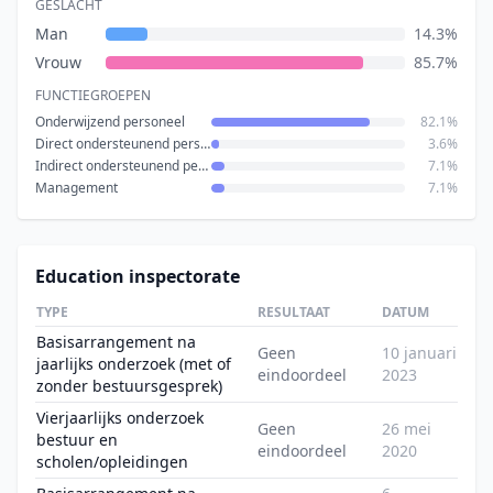
GESLACHT
Man
14.3%
Vrouw
85.7%
FUNCTIEGROEPEN
Onderwijzend personeel
82.1%
Direct ondersteunend personeel
3.6%
Indirect ondersteunend personeel
7.1%
Management
7.1%
Education inspectorate
TYPE
RESULTAAT
DATUM
Basisarrangement na
Geen
10 januari
jaarlijks onderzoek (met of
eindoordeel
2023
zonder bestuursgesprek)
Vierjaarlijks onderzoek
Geen
26 mei
bestuur en
eindoordeel
2020
scholen/opleidingen