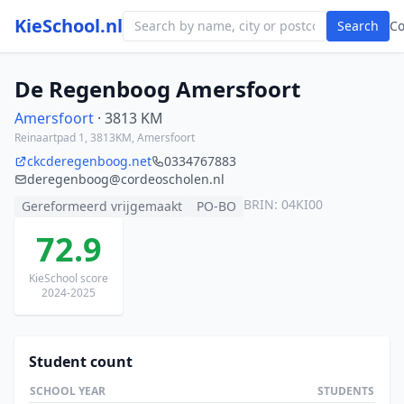
KieSchool.nl
Search
C
De Regenboog Amersfoort
Amersfoort
· 3813 KM
Reinaartpad 1, 3813KM, Amersfoort
ckcderegenboog.net
0334767883
deregenboog@cordeoscholen.nl
BRIN: 04KI00
Gereformeerd vrijgemaakt
PO-BO
72.9
KieSchool score
2024-2025
Student count
SCHOOL YEAR
STUDENTS