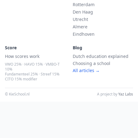
Rotterdam
Den Haag
Utrecht
Almere
Eindhoven
Score
Blog
How scores work
Dutch education explained
Choosing a school
VWO 25% · HAVO 15% · VMBO-T
10%
All articles →
Fundamenteel 25% · Streef 15%
CITO 15% modifier
© KieSchool.nl
A project by
Yaz Labs