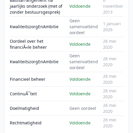
Basisarrangement na
6
jaarlijks onderzoek (met of
Voldoende
november
zonder bestuursgesprek)
2013
Geen
1 januari
KwaliteitszorgEnAmbitie
samenvattend
2026
oordeel
Oordeel over het
26 mei
Voldoende
financiÃ«le beheer
2020
Geen
26 mei
KwaliteitszorgEnAmbitie
samenvattend
2020
oordeel
26 mei
Financieel beheer
Voldoende
2020
26 mei
ContinuÃ¯teit
Voldoende
2020
26 mei
Doelmatigheid
Geen oordeel
2020
26 mei
Rechtmatigheid
Voldoende
2020