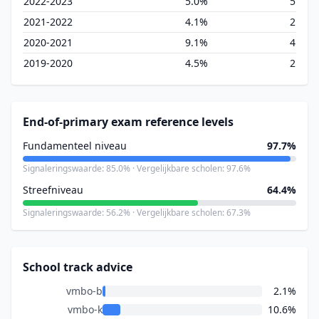
2022-2023
5.0%
5
2021-2022
4.1%
2
2020-2021
9.1%
4
2019-2020
4.5%
2
End-of-primary exam reference levels
Fundamenteel niveau
97.7%
Signaleringswaarde: 85.0% · Vergelijkbare scholen: 97.6%
Streefniveau
64.4%
Signaleringswaarde: 56.2% · Vergelijkbare scholen: 67.3%
School track advice
vmbo-b
2.1%
vmbo-k
10.6%