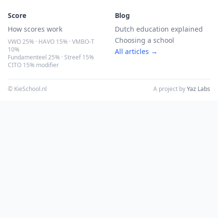
Score
Blog
How scores work
Dutch education explained
Choosing a school
VWO 25% · HAVO 15% · VMBO-T
10%
All articles →
Fundamenteel 25% · Streef 15%
CITO 15% modifier
© KieSchool.nl
A project by
Yaz Labs