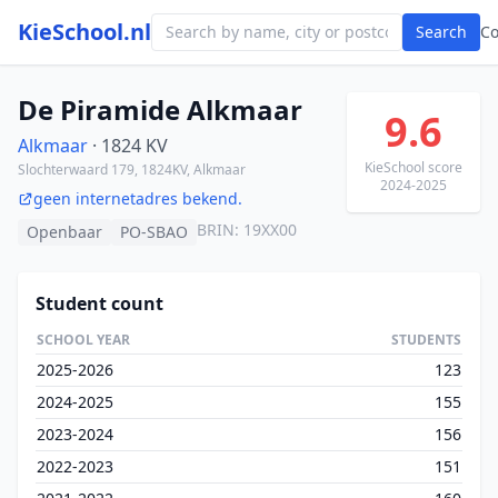
KieSchool.nl
Search
C
De Piramide Alkmaar
9.6
Alkmaar
· 1824 KV
KieSchool score
Slochterwaard 179, 1824KV, Alkmaar
2024-2025
geen internetadres bekend.
BRIN: 19XX00
Openbaar
PO-SBAO
Student count
SCHOOL YEAR
STUDENTS
2025-2026
123
2024-2025
155
2023-2024
156
2022-2023
151