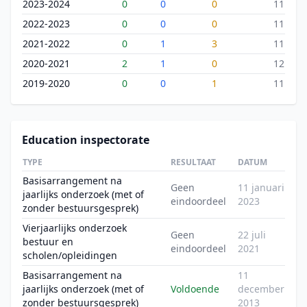
2023-2024
0
0
0
11
2022-2023
0
0
0
11
2021-2022
0
1
3
11
2020-2021
2
1
0
12
2019-2020
0
0
1
11
Education inspectorate
TYPE
RESULTAAT
DATUM
Basisarrangement na
Geen
11 januari
jaarlijks onderzoek (met of
eindoordeel
2023
zonder bestuursgesprek)
Vierjaarlijks onderzoek
Geen
22 juli
bestuur en
eindoordeel
2021
scholen/opleidingen
Basisarrangement na
11
jaarlijks onderzoek (met of
Voldoende
december
zonder bestuursgesprek)
2013