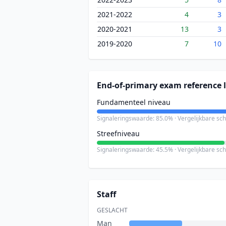
2021-2022
4
3
2020-2021
13
3
2019-2020
7
10
End-of-primary exam reference l
Fundamenteel niveau
Signaleringswaarde: 85.0% · Vergelijkbare sc
Streefniveau
Signaleringswaarde: 45.5% · Vergelijkbare sc
Staff
GESLACHT
Man