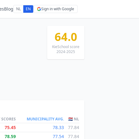
es
Blog
NL
EN
Sign in with Google
64.0
KieSchool score
2024-2025
T SCORES
MUNICIPALITY AVG.
🇳🇱 NL
75.45
78.33
77.84
78.59
77.54
77.84