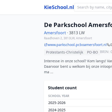
KieSchool.nl
De Parkschool Amersf
Amersfoort
· 3813 LW
Raadhoven 2, 3813LW, Amersfoort
www.parkschool.pcboamersfoort.nl
BRIN: 
Protestants-Christelijk
PO-BO
Interesse in onze school? Kom langs! Va
Daarvoor bent u welkom bij onze inloo
ma ...
Student count
SCHOOL YEAR
2025-2026
2024-2025