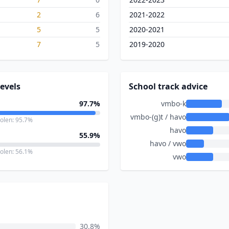
2
6
2021-2022
5
5
2020-2021
7
5
2019-2020
evels
School track advice
97.7%
vmbo-k
vmbo-(g)t / havo
holen: 95.7%
havo
55.9%
havo / vwo
holen: 56.1%
vwo
30.8%