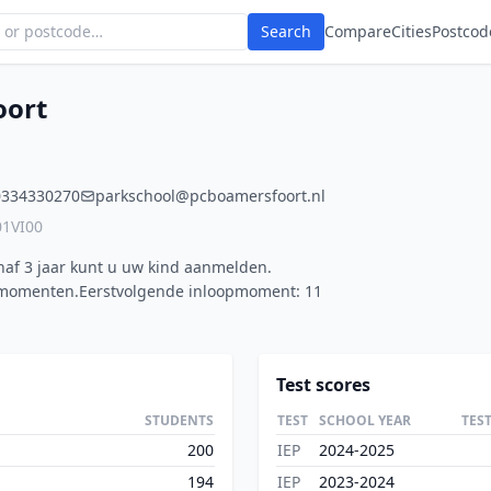
Search
Compare
Cities
Postcod
oort
0334330270
parkschool@pcboamersfoort.nl
01VI00
naf 3 jaar kunt u uw kind aanmelden.
pmomenten.Eerstvolgende inloopmoment: 11
Test scores
STUDENTS
TEST
SCHOOL YEAR
TES
200
IEP
2024-2025
194
IEP
2023-2024