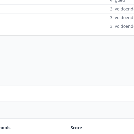
4: goed
3: voldoend
3: voldoend
3: voldoend
hools
Score