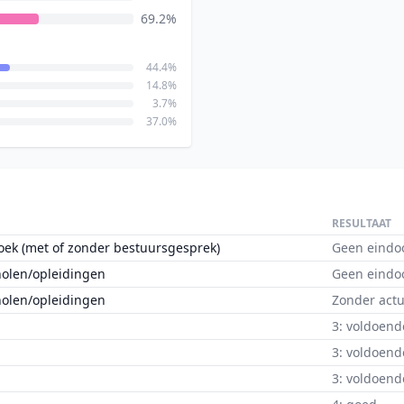
69.2%
44.4%
14.8%
3.7%
37.0%
RESULTAAT
oek (met of zonder bestuursgesprek)
Geen eindo
holen/opleidingen
Geen eindo
holen/opleidingen
Zonder actu
3: voldoend
3: voldoend
3: voldoend