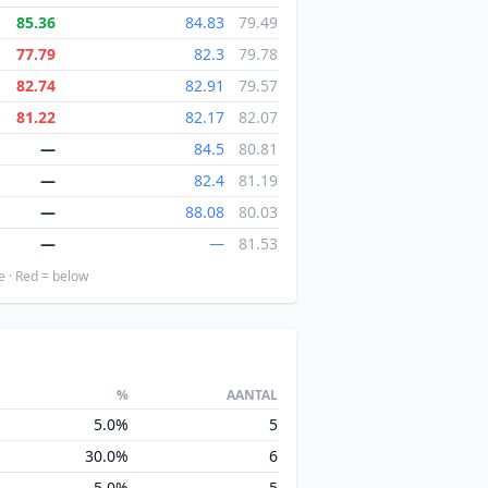
85.36
84.83
79.49
77.79
82.3
79.78
82.74
82.91
79.57
81.22
82.17
82.07
—
84.5
80.81
—
82.4
81.19
—
88.08
80.03
—
—
81.53
e · Red = below
%
AANTAL
5.0%
5
30.0%
6
5.0%
5