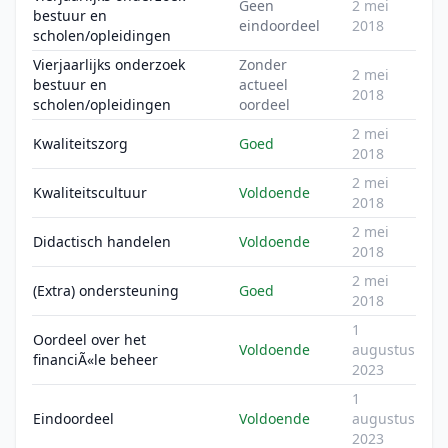
Geen
2 mei
bestuur en
eindoordeel
2018
scholen/opleidingen
Vierjaarlijks onderzoek
Zonder
2 mei
bestuur en
actueel
2018
scholen/opleidingen
oordeel
2 mei
Kwaliteitszorg
Goed
2018
2 mei
Kwaliteitscultuur
Voldoende
2018
2 mei
Didactisch handelen
Voldoende
2018
2 mei
(Extra) ondersteuning
Goed
2018
1
Oordeel over het
Voldoende
augustus
financiÃ«le beheer
2023
1
Eindoordeel
Voldoende
augustus
2023