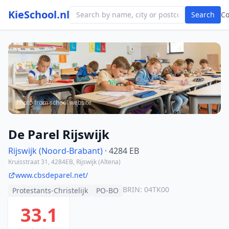
KieSchool.nl
Search
C
Photo from school website
De Parel Rijswijk
Rijswijk (Noord-Brabant)
· 4284 EB
Kruisstraat 31, 4284EB, Rijswijk (Altena)
www.cbsdeparel.net/
BRIN: 04TK00
Protestants-Christelijk
PO-BO
33.1