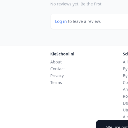
No reviews yet. Be the first!
Log in
to leave a review.
KieSchool.nl
Sc
About
Al
Contact
By
Privacy
By
Terms
Co
Am
Ro
De
Ut
Al
Ei
We use only