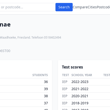
Search
Compare
Cities
Postcod
enae
te Waadhoeke, Friesland. Telefoon 0518402494
06ST00
Test scores
STUDENTS
TEST
SCHOOL YEAR
TES
36
IEP
2022-2023
39
IEP
2021-2022
38
IEP
2020-2021
37
IEP
2018-2019