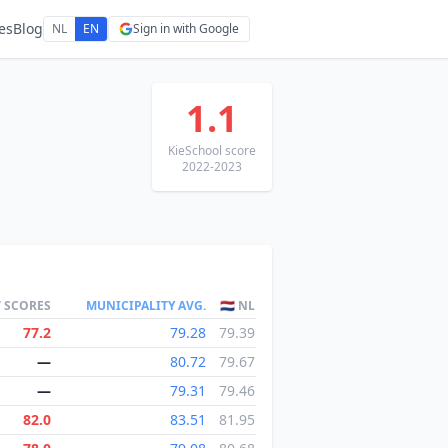
es
Blog
NL
EN
Sign in with Google
1.1
KieSchool score
2022-2023
T SCORES
MUNICIPALITY AVG.
🇳🇱 NL
77.2
79.28
79.39
—
80.72
79.67
—
79.31
79.46
82.0
83.51
81.95