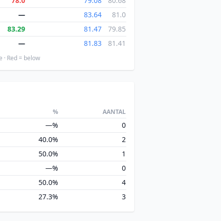
78.0
79.08
80.68
—
83.64
81.0
83.29
81.47
79.85
—
81.83
81.41
e · Red = below
%
AANTAL
—%
0
40.0%
2
50.0%
1
—%
0
50.0%
4
27.3%
3