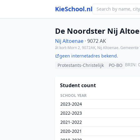
KieSchool.nl
De Noordster Nij Alto
Nij Altoenae
· 9072 AK
ât kort-Morn 2, 9072AK, Nij Altoenae. Gemeen
geen internetadres bekend.
BRIN: 
Protestants-Christelijk
PO-BO
Student count
SCHOOL YEAR
2023-2024
2022-2023
2021-2022
2020-2021