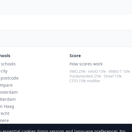
hools
Score
l schools
How scores work
 city
VWO 25% · HAVO 15% · VMBO-T 10%
Fundamenteel 25% · Streef 15%
 postcode
CITO 15% modifier
mpare
sterdam
tterdam
n Haag
recht
mere
ndhoven
 essential cookies (login session and language preference). No