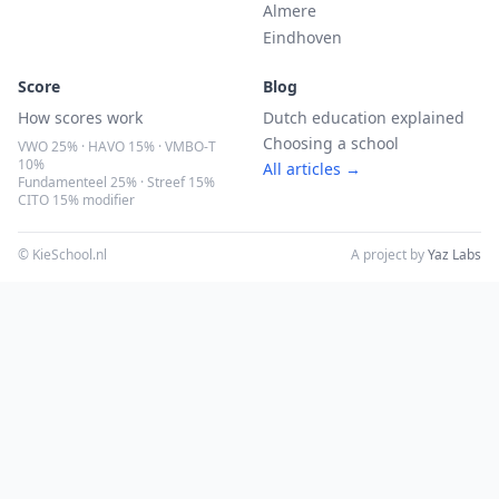
Almere
Eindhoven
Score
Blog
How scores work
Dutch education explained
Choosing a school
VWO 25% · HAVO 15% · VMBO-T
10%
All articles →
Fundamenteel 25% · Streef 15%
CITO 15% modifier
© KieSchool.nl
A project by
Yaz Labs