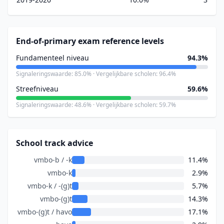
End-of-primary exam reference levels
Fundamenteel niveau
94.3%
Signaleringswaarde: 85.0% · Vergelijkbare scholen: 96.4%
Streefniveau
59.6%
Signaleringswaarde: 48.6% · Vergelijkbare scholen: 59.7%
School track advice
vmbo-b / -k
11.4%
vmbo-k
2.9%
vmbo-k / -(g)t
5.7%
vmbo-(g)t
14.3%
vmbo-(g)t / havo
17.1%