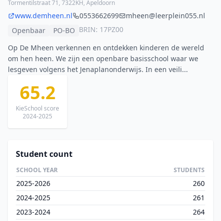
Tormentilstraat 71, 7322KH, Apeldoorn
www.demheen.nl
0553662699
mheen@leerplein055.nl
BRIN: 17PZ00
Openbaar
PO-BO
Op De Mheen verkennen en ontdekken kinderen de wereld
om hen heen. We zijn een openbare basisschool waar we
lesgeven volgens het Jenaplanonderwijs. In een veili...
65.2
KieSchool score
2024-2025
Student count
SCHOOL YEAR
STUDENTS
2025-2026
260
2024-2025
261
2023-2024
264