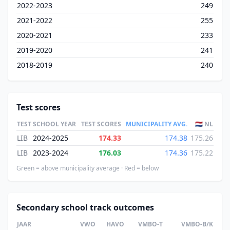
2022-2023
249
2021-2022
255
2020-2021
233
2019-2020
241
2018-2019
240
Test scores
TEST
SCHOOL YEAR
TEST SCORES
MUNICIPALITY AVG.
🇳🇱 NL
LIB
2024-2025
174.33
174.38
175.26
LIB
2023-2024
176.03
174.36
175.22
Green = above municipality average · Red = below
Secondary school track outcomes
JAAR
VWO
HAVO
VMBO-T
VMBO-B/K