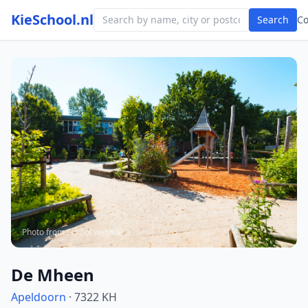
KieSchool.nl
Search
C
Photo from school website
De Mheen
Apeldoorn
· 7322 KH