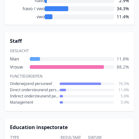
havo
2.9%
havo / vwo
34.3%
vwo
11.4%
Staff
GESLACHT
Man
11.8%
Vrouw
88.2%
FUNCTIEGROEPEN
Onderwijzend personeel
76.5%
Direct ondersteunend personeel
11.8%
Indirect ondersteunend personeel
5.9%
Management
5.9%
Education inspectorate
TYPE
RESULTAAT
DATUM