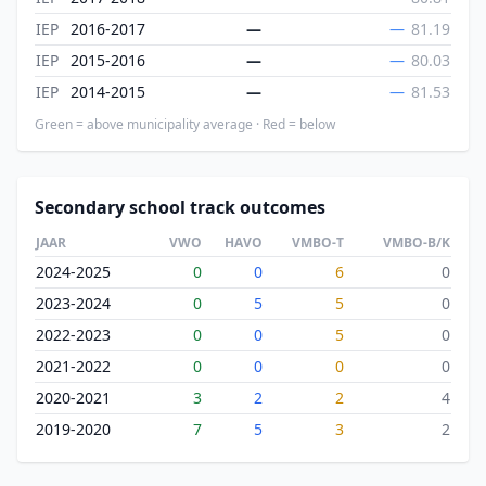
IEP
2016-2017
—
—
81.19
IEP
2015-2016
—
—
80.03
IEP
2014-2015
—
—
81.53
Green = above municipality average · Red = below
Secondary school track outcomes
JAAR
VWO
HAVO
VMBO-T
VMBO-B/K
2024-2025
0
0
6
0
2023-2024
0
5
5
0
2022-2023
0
0
5
0
2021-2022
0
0
0
0
2020-2021
3
2
2
4
2019-2020
7
5
3
2