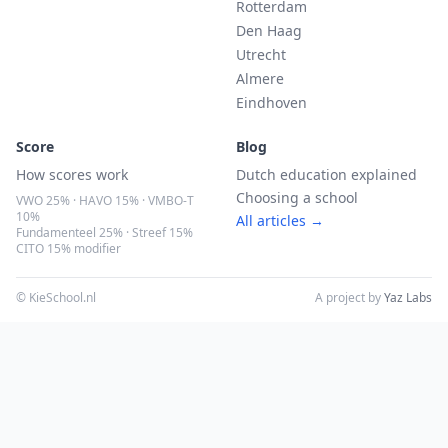
Rotterdam
Den Haag
Utrecht
Almere
Eindhoven
Score
Blog
How scores work
Dutch education explained
Choosing a school
VWO 25% · HAVO 15% · VMBO-T
10%
All articles →
Fundamenteel 25% · Streef 15%
CITO 15% modifier
© KieSchool.nl
A project by
Yaz Labs