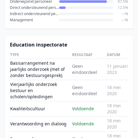
Onderwijzend personeel
87.5%
Direct ondersteunend personeel
12.5%
Indirect ondersteunend personeel
—%
Management
—%
Education inspectorate
TYPE
RESULTAAT
DATUM
Basisarrangement na
Geen
11 januari
jaarlijks onderzoek (met of
eindoordeel
2023
zonder bestuursgesprek)
Vierjaarlijks onderzoek
Geen
18 mei
bestuur en
eindoordeel
2020
scholen/opleidingen
18 mei
Kwaliteitscultuur
Voldoende
2020
18 mei
Verantwoording en dialoog
Voldoende
2020
18 mei