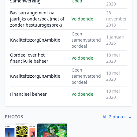
Samenwerking
Goed
2020
Basisarrangement na
28
jaarlijks onderzoek (met of
Voldoende
november
zonder bestuursgesprek)
2013
Geen
1 januari
KwaliteitszorgEnAmbitie
samenvattend
2026
oordeel
Oordeel over het
18 mei
Voldoende
financiÃ«le beheer
2020
Geen
18 mei
KwaliteitszorgEnAmbitie
samenvattend
2020
oordeel
18 mei
Financieel beheer
Voldoende
2020
PHOTOS
All 2 photos →