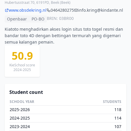
Hubertusstraat 70, 6191PD, Beek (Beek)
www.obsdekring.nl
0464280275
info.kring@kindante.nl
BRIN: 03BR00
Openbaar
PO-BO
Kiatoto menghadirkan akses login situs toto togel resmi dan
bandar toto 4D dengan bettingan termurah yang digemari
semua kalangan pemain.
50.9
KieSchool score
2024-2025
Student count
SCHOOL YEAR
STUDENTS
2025-2026
118
2024-2025
114
2023-2024
107