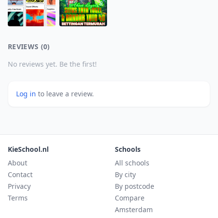
REVIEWS (0)
No reviews yet. Be the first!
Log in
to leave a review.
KieSchool.nl
Schools
About
All schools
Contact
By city
Privacy
By postcode
Terms
Compare
Amsterdam