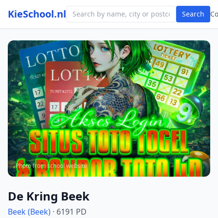
KieSchool.nl
Search
C
Photo from school website
De Kring Beek
Beek (Beek)
· 6191 PD