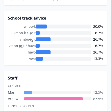
School track advice
vmbo-k
20.0%
vmbo-k / -(g)t
6.7%
vmbo-(g)t
26.7%
vmbo-(g)t / havo
6.7%
havo
26.7%
vwo
13.3%
Staff
GESLACHT
Man
12.5%
Vrouw
87.5%
FUNCTIEGROEPEN