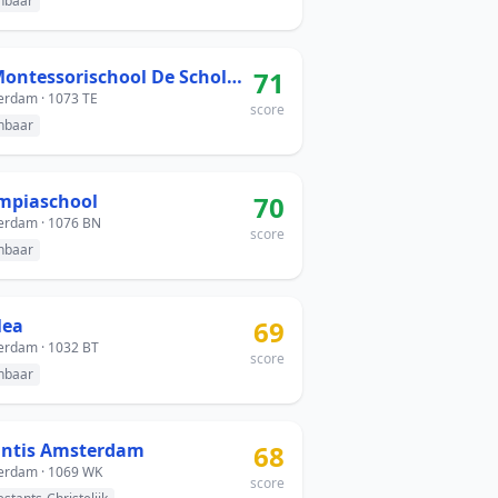
nbaar
9e Montessorischool De Scholekster
71
rdam · 1073 TE
score
nbaar
mpiaschool
70
erdam · 1076 BN
score
nbaar
lea
69
rdam · 1032 BT
score
nbaar
antis Amsterdam
68
erdam · 1069 WK
score