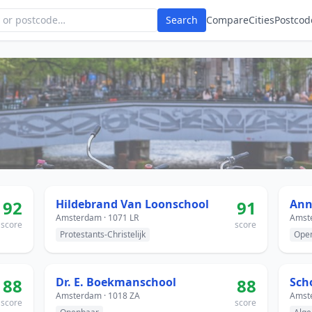
Search
Compare
Cities
Postcod
92
Hildebrand Van Loonschool
91
Amsterdam · 1071 LR
Amste
score
score
Protestants-Christelijk
Ope
88
Dr. E. Boekmanschool
88
Sch
Amsterdam · 1018 ZA
Amste
score
score