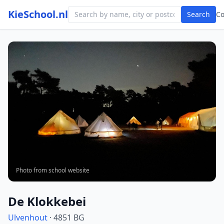
KieSchool.nl
Search
C
Photo from school website
De Klokkebei
Ulvenhout
· 4851 BG