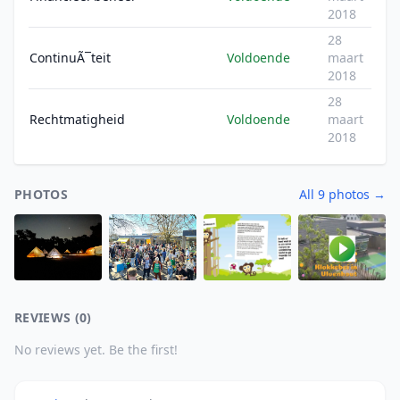
2018
28
ContinuÃ¯teit
Voldoende
maart
2018
28
Rechtmatigheid
Voldoende
maart
2018
PHOTOS
All 9 photos →
REVIEWS (0)
No reviews yet. Be the first!