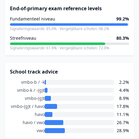
End-of-primary exam reference levels
Fundamenteel niveau
99.2%
Signaleringswaarde: 85.0% · Vergelijkbare scholen: 98.2%
Streefniveau
80.3%
Signaleringswaarde: 61.9% · Vergelijkbare scholen: 72.9%
School track advice
vmbo-b / -k
2.2%
vmbo-k / -(g)t
4.4%
vmbo-(g)t
8.9%
vmbo-(g)t / havo
17.8%
havo
11.1%
havo / vwo
26.7%
vwo
28.9%