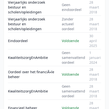
Vierjaarlijks onderzoek
28
Geen
bestuur en
maart
eindoordeel
scholen/opleidingen
2018
Vierjaarlijks onderzoek
Zonder
28
bestuur en
actueel
maart
scholen/opleidingen
oordeel
2018
30
Eindoordeel
Voldoende
april
2025
Geen
1
KwaliteitszorgEnAmbitie
samenvattend
januari
oordeel
2024
28
Oordeel over het financiÃ«le
Voldoende
maart
beheer
2018
Geen
28
KwaliteitszorgEnAmbitie
samenvattend
maart
oordeel
2018
28
Financieel beheer
Voldoende
maart