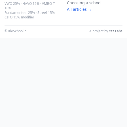
Choosing a school
VWO 25% · HAVO 15% · VMBO-T
10%
All articles →
Fundamenteel 25% · Streef 15%
CITO 15% modifier
© KieSchool.nl
A project by
Yaz Labs