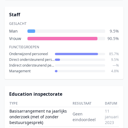
Staff
GESLACHT
Man
9.5%
Vrouw
90.5%
FUNCTIEGROEPEN
Onderwijzend personeel
85.7%
Direct ondersteunend personeel
9.5%
Indirect ondersteunend personeel
—%
Management
4.8%
Education inspectorate
TYPE
RESULTAAT
DATUM
Basisarrangement na jaarlijks
11
Geen
onderzoek (met of zonder
januari
eindoordeel
bestuursgesprek)
2023