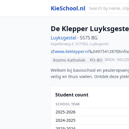
KieSchool.nl
De Klepper Luyksgeste
Luyksgestel
· 5575 BG
Kapellerweg 4, 5575BG, Luyksgestel
www.deklepper.nl
0497541287
info
BRIN: 06LQ
Rooms-Katholiek
PO-BO
Welkom bij basisschool en peuteropvang
veilig en thuis voelen. Ontdek deze plek!
Student count
SCHOOL YEAR
2025-2026
2024-2025
2023-2024