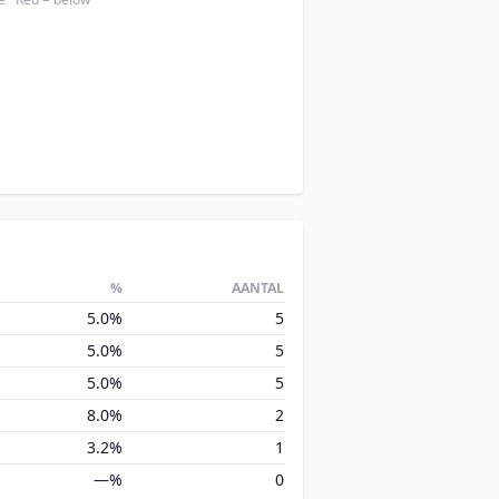
%
AANTAL
5.0%
5
5.0%
5
5.0%
5
8.0%
2
3.2%
1
—%
0