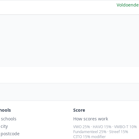
Voldoende
hools
Score
l schools
How scores work
 city
VWO 25% · HAVO 15% · VMBO-T 10%
Fundamenteel 25% · Streef 15%
 postcode
CITO 15% modifier