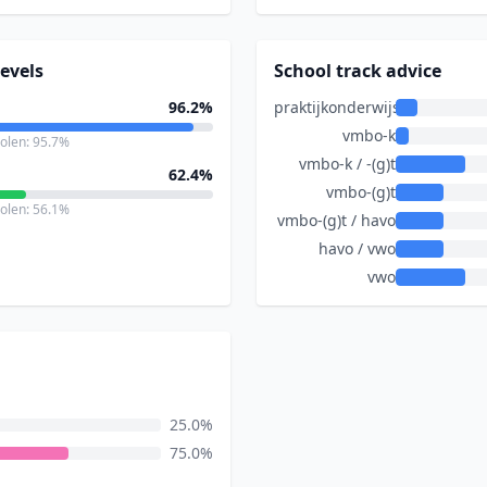
evels
School track advice
96.2%
praktijkonderwijs
vmbo-k
holen: 95.7%
vmbo-k / -(g)t
62.4%
vmbo-(g)t
holen: 56.1%
vmbo-(g)t / havo
havo / vwo
vwo
25.0%
75.0%