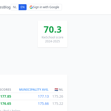
es
Blog
NL
EN
Sign in with Google
70.3
KieSchool score
2024-2025
 SCORES
MUNICIPALITY AVG.
🇳🇱 NL
177.85
177.13
175.26
176.65
175.66
175.22
e · Red = below