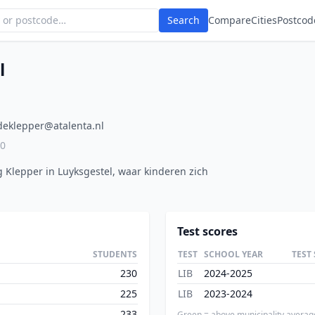
Search
Compare
Cities
Postcod
l
deklepper@atalenta.nl
00
 Klepper in Luyksgestel, waar kinderen zich
Test scores
STUDENTS
TEST
SCHOOL YEAR
TEST
230
LIB
2024-2025
225
LIB
2023-2024
233
Green = above municipality averag