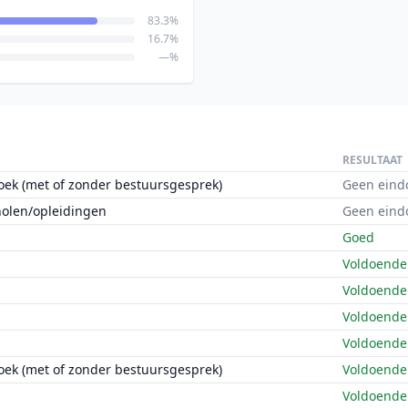
83.3%
16.7%
—%
RESULTAAT
oek (met of zonder bestuursgesprek)
Geen eind
holen/opleidingen
Geen eind
Goed
Voldoende
Voldoende
Voldoende
Voldoende
oek (met of zonder bestuursgesprek)
Voldoende
Voldoende