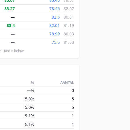
85.07
80.45
79.57
83.27
78.46
82.07
—
82.5
80.81
83.4
82.01
81.19
—
78.99
80.03
—
75.5
81.53
e · Red = below
%
AANTAL
—%
0
5.0%
5
5.0%
5
9.1%
1
9.1%
1