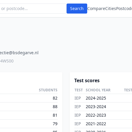
Search
Compare
Cities
Postcod
rectie@bsdegarve.nl
04WS00
Test scores
STUDENTS
TEST
SCHOOL YEAR
TES
82
IEP
2024-2025
88
IEP
2023-2024
81
IEP
2022-2023
79
IEP
2021-2022