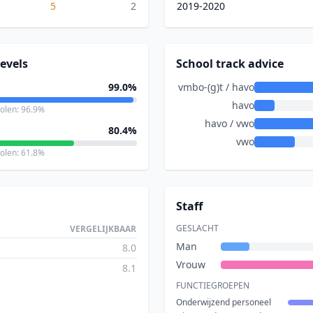
5
2
2019-2020
evels
School track advice
99.0%
vmbo-(g)t / havo
havo
holen: 96.9%
havo / vwo
80.4%
vwo
holen: 61.8%
Staff
GESLACHT
VERGELIJKBAAR
Man
8.0
Vrouw
8.1
FUNCTIEGROEPEN
Onderwijzend personeel