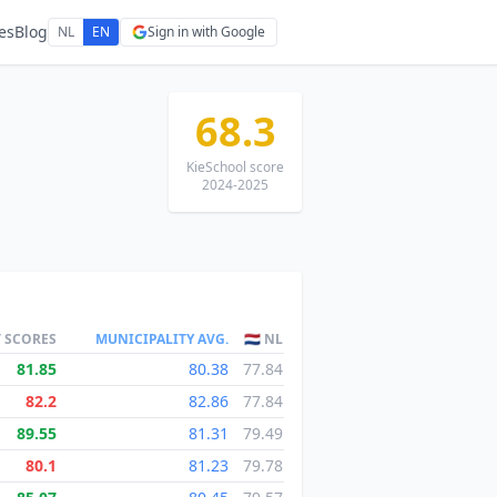
es
Blog
NL
EN
Sign in with Google
68.3
KieSchool score
2024-2025
T SCORES
MUNICIPALITY AVG.
🇳🇱 NL
81.85
80.38
77.84
82.2
82.86
77.84
89.55
81.31
79.49
80.1
81.23
79.78