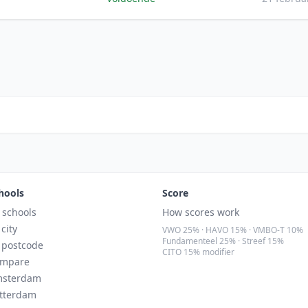
hools
Score
l schools
How scores work
 city
VWO 25% · HAVO 15% · VMBO-T 10%
Fundamenteel 25% · Streef 15%
 postcode
CITO 15% modifier
mpare
sterdam
tterdam