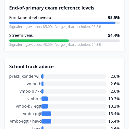
End-of-primary exam reference levels
Fundamenteel niveau
95.5%
Signaleringswaarde: 85.0% · Vergelijkbare scholen: 95.3%
Streefniveau
54.4%
Signaleringswaarde: 43.5% · Vergelijkbare scholen: 54.3%
School track advice
praktijkonderwijs
2.6%
vmbo-b
2.6%
vmbo-b / -k
2.6%
vmbo-k
10.3%
vmbo-k / -(g)t
10.3%
vmbo-(g)t
15.4%
vmbo-(g)t / havo
15.4%
havo
2.6%