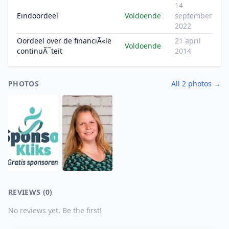
14
Eindoordeel
Voldoende
september
2022
Oordeel over de financiÃ«le
21 april
Voldoende
continuÃ¯teit
2014
PHOTOS
All 2 photos →
REVIEWS (0)
No reviews yet. Be the first!