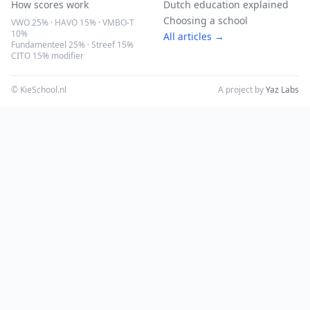
How scores work
Dutch education explained
Choosing a school
VWO 25% · HAVO 15% · VMBO-T
10%
All articles →
Fundamenteel 25% · Streef 15%
CITO 15% modifier
© KieSchool.nl
A project by
Yaz Labs