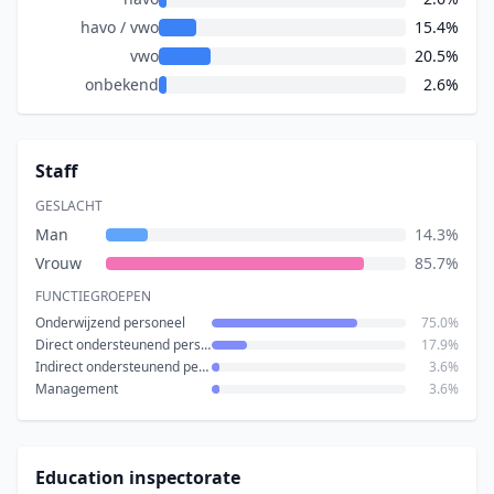
havo / vwo
15.4%
vwo
20.5%
onbekend
2.6%
Staff
GESLACHT
Man
14.3%
Vrouw
85.7%
FUNCTIEGROEPEN
Onderwijzend personeel
75.0%
Direct ondersteunend personeel
17.9%
Indirect ondersteunend personeel
3.6%
Management
3.6%
Education inspectorate