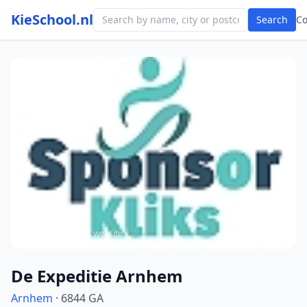
KieSchool.nl
Search
C
Photo from school website
De Expeditie Arnhem
Arnhem
· 6844 GA