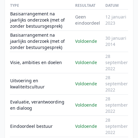
TYPE
RESULTAAT
DATUM
Basisarrangement na
Geen
12 januari
jaarlijks onderzoek (met of
eindoordeel
2023
zonder bestuursgesprek)
Basisarrangement na
30 januari
jaarlijks onderzoek (met of
Voldoende
2014
zonder bestuursgesprek)
28
Visie, ambities en doelen
Voldoende
september
2022
28
Uitvoering en
Voldoende
september
kwaliteitscultuur
2022
28
Evaluatie, verantwoording
Voldoende
september
en dialoog
2022
28
Eindoordeel bestuur
Voldoende
september
2022