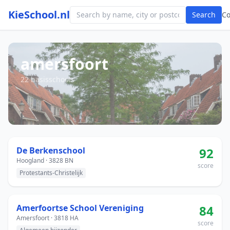
KieSchool.nl
Search
C
amersfoort
22 basisschools
De Berkenschool
92
Hoogland · 3828 BN
score
Protestants-Christelijk
Amerfoortse School Vereniging
84
Amersfoort · 3818 HA
score