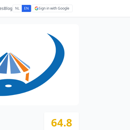
es
Blog
NL
EN
Sign in with Google
64.8