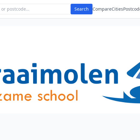
Search
Compare
Cities
Postcod