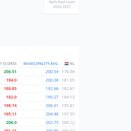
KieSchool score
2024-2025
ST SCORES
MUNICIPALITY AVG.
🇳🇱 NL
206.51
200.54
178.34
194.0
200.38
181.05
180.85
192.66
182.87
182.0
195.27
184.13
198.74
206.01
195.81
195.11
204.48
197.35
206.0
202.75
200.12
201.31
209.86
200.24