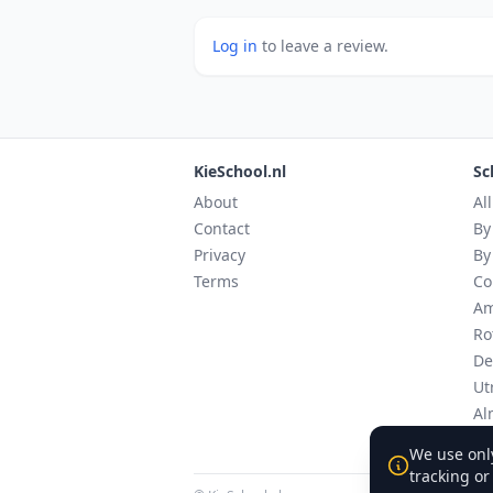
Log in
to leave a review.
KieSchool.nl
Sc
About
Al
Contact
By
Privacy
By
Terms
Co
Am
Ro
De
Ut
Al
Ei
We use only
tracking or