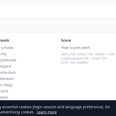
hools
Score
l schools
How scores work
 city
VWO 25% · HAVO 15% · VMBO-T 10%
Fundamenteel 25% · Streef 15%
 postcode
CITO 15% modifier
mpare
sterdam
tterdam
n Haag
recht
mere
ndhoven
 essential cookies (login session and language preference). No
 advertising cookies.
Learn more