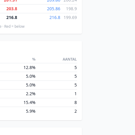
203.8
205.86
198.9
216.8
216.8
199.69
e · Red = below
%
AANTAL
12.8%
5
5.0%
5
5.0%
5
2.2%
1
15.4%
8
5.9%
2