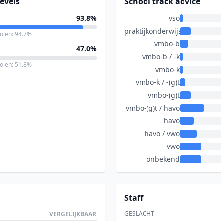
evels
School track advice
93.8%
vso
praktijkonderwijs
holen: 94.7%
vmbo-b
47.0%
vmbo-b / -k
holen: 51.8%
vmbo-k
vmbo-k / -(g)t
vmbo-(g)t
vmbo-(g)t / havo
havo
havo / vwo
vwo
onbekend
Staff
GESLACHT
VERGELIJKBAAR