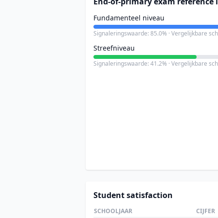
End-of-primary exam reference l
Fundamenteel niveau
Signaleringswaarde: 85.0% · Vergelijkbare sc
Streefniveau
Signaleringswaarde: 41.2% · Vergelijkbare sc
Student satisfaction
SCHOOLJAAR
CIJFER