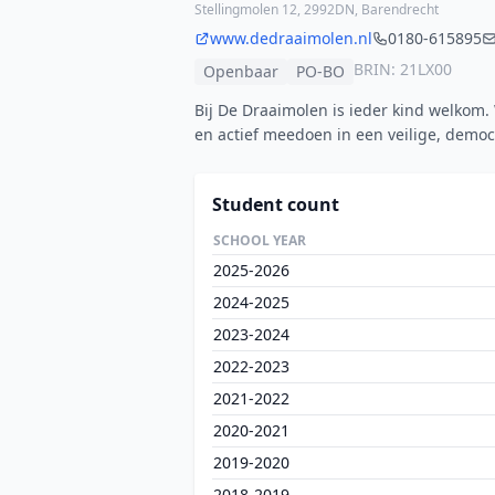
Stellingmolen 12, 2992DN, Barendrecht
www.dedraaimolen.nl
0180-615895
BRIN: 21LX00
Openbaar
PO-BO
Bij De Draaimolen is ieder kind welkom.
en actief meedoen in een veilige, demo
Student count
SCHOOL YEAR
2025-2026
2024-2025
2023-2024
2022-2023
2021-2022
2020-2021
2019-2020
2018-2019