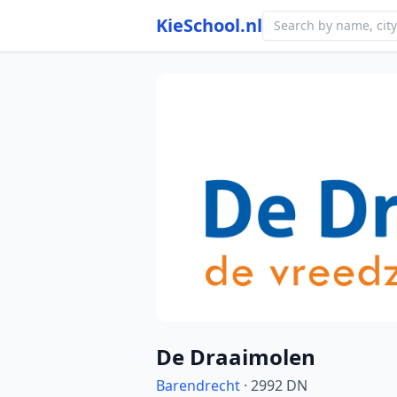
KieSchool.nl
Photo from school website
De Draaimolen
Barendrecht
· 2992 DN