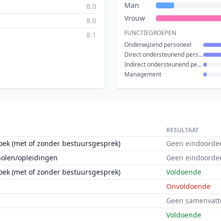
Man
8.0
Vrouw
8.0
FUNCTIEGROEPEN
8.1
Onderwijzend personeel
Direct ondersteunend personeel
Indirect ondersteunend personeel
Management
RESULTAAT
oek (met of zonder bestuursgesprek)
Geen eindoorde
holen/opleidingen
Geen eindoorde
oek (met of zonder bestuursgesprek)
Voldoende
Onvoldoende
Geen samenvatt
Voldoende