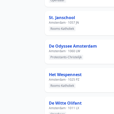
Openbaar
St. Janschool
Amsterdam · 1057 JN
Rooms-Katholiek
De Odyssee Amsterdam
Amsterdam · 1060 LW
Protestants-Christelijk
Het Wespennest
Amsterdam · 1025 PZ
Rooms-Katholiek
De Witte Olifant
Amsterdam · 1011 LX