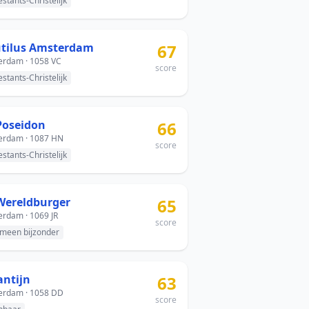
estants-Christelijk
tilus Amsterdam
67
rdam · 1058 VC
score
estants-Christelijk
Poseidon
66
erdam · 1087 HN
score
estants-Christelijk
Wereldburger
65
rdam · 1069 JR
score
meen bijzonder
antijn
63
erdam · 1058 DD
score