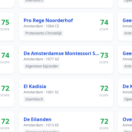
Islamitisch
Ope
75
Pro Rege Noorderhof
74
Amsterdam · 1064 CE
Amste
score
score
Protestants-Christelijk
Antr
74
De Amsterdamse Montessori School
73
Amsterdam · 1077 AZ
Amst
score
score
Algemeen bijzonder
Antr
72
El Kadisia
72
De 
Amsterdam · 1061 SC
Amste
score
score
Islamitisch
Ope
72
De Eilanden
72
Ove
Amsterdam · 1013 KS
Amst
score
score