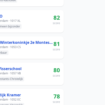
s-Katholiek
VO
82
rdam · 1017 XL
score
meen bijzonder
Het Winterkoninkje 2e Montessori-School
81
rdam · 1053 CS
score
nbaar
Visserschool
80
rdam · 1057 VB
score
estants-Christelijk
 Rijk Kramer
78
rdam · 1052 EC
score