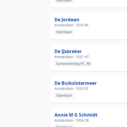
Openbaar
De Jordaan
Amsterdam · 1016 RX
Openbaar
De IJsbreker
Amsterdam · 1031 HT
Samenwerking PC, RK
De Buikslotermeer
Amsterdam · 1025 PZ
Openbaar
Annie M G Schmidt
Amsterdam · 1054 ZB