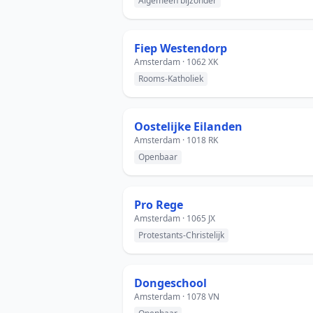
Algemeen bijzonder
Fiep Westendorp
Amsterdam · 1062 XK
Rooms-Katholiek
Oostelijke Eilanden
Amsterdam · 1018 RK
Openbaar
Pro Rege
Amsterdam · 1065 JX
Protestants-Christelijk
Dongeschool
Amsterdam · 1078 VN