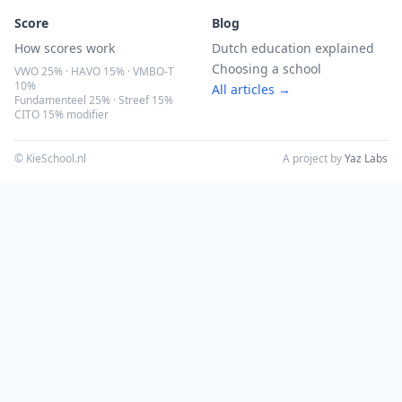
Score
Blog
How scores work
Dutch education explained
Choosing a school
VWO 25% · HAVO 15% · VMBO-T
10%
All articles →
Fundamenteel 25% · Streef 15%
CITO 15% modifier
© KieSchool.nl
A project by
Yaz Labs