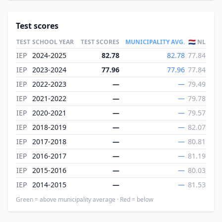
Test scores
TEST
SCHOOL YEAR
TEST SCORES
MUNICIPALITY AVG.
🇳🇱 NL
IEP
2024-2025
82.78
82.78
77.84
IEP
2023-2024
77.96
77.96
77.84
IEP
2022-2023
—
—
79.49
IEP
2021-2022
—
—
79.78
IEP
2020-2021
—
—
79.57
IEP
2018-2019
—
—
82.07
IEP
2017-2018
—
—
80.81
IEP
2016-2017
—
—
81.19
IEP
2015-2016
—
—
80.03
IEP
2014-2015
—
—
81.53
Green = above municipality average · Red = below