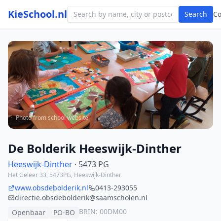
KieSchool.nl
Search
C
Photo from school website
De Bolderik Heeswijk-Dinther
Heeswijk-Dinther
· 5473 PG
Het Geleer 33, 5473PG, Heeswijk-Dinther
www.obsdebolderik.nl
0413-293055
directie.obsdebolderik@saamscholen.nl
BRIN: 00DM00
Openbaar
PO-BO