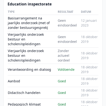
Education inspectorate
TYPE
RESULTAAT
DATUM
Basisarrangement na
Geen
12 januari
jaarlijks onderzoek (met of
eindoordeel
2023
zonder bestuursgesprek)
Vierjaarlijks onderzoek
Geen
18 oktober
bestuur en
eindoordeel
2019
scholen/opleidingen
Vierjaarlijks onderzoek
Zonder
18 oktober
bestuur en
actueel
2019
scholen/opleidingen
oordeel
18 oktober
Verantwoording en dialoog
Voldoende
2019
18 oktober
Aanbod
Goed
2019
18 oktober
Didactisch handelen
Goed
2019
18 oktober
Pedagogisch klimaat
Goed