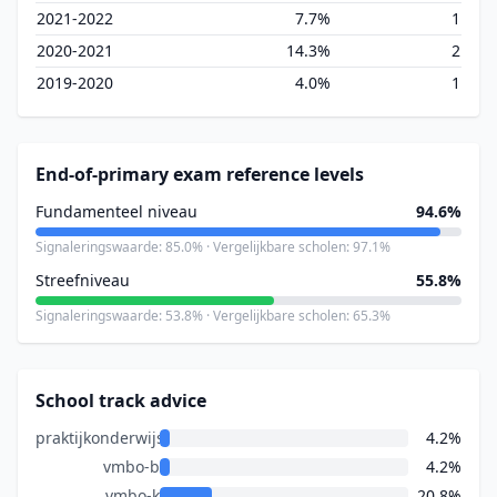
2021-2022
7.7%
1
2020-2021
14.3%
2
2019-2020
4.0%
1
End-of-primary exam reference levels
Fundamenteel niveau
94.6%
Signaleringswaarde: 85.0% · Vergelijkbare scholen: 97.1%
Streefniveau
55.8%
Signaleringswaarde: 53.8% · Vergelijkbare scholen: 65.3%
School track advice
praktijkonderwijs
4.2%
vmbo-b
4.2%
vmbo-k
20.8%