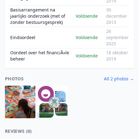
2019
Basisarrangement na
30
jaarlijks onderzoek (met of
Voldoende
december
zonder bestuursgesprek)
2013
26
Eindoordeel
Voldoende
september
2025
Oordeel over het financiÃ«le
18 oktober
Voldoende
beheer
2019
PHOTOS
All 2 photos →
REVIEWS (0)