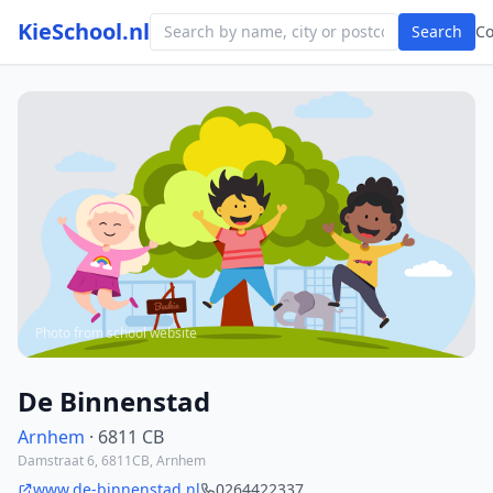
KieSchool.nl
Search
C
Photo from school website
De Binnenstad
Arnhem
· 6811 CB
Damstraat 6, 6811CB, Arnhem
www.de-binnenstad.nl
0264422337