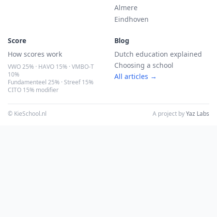
Almere
Eindhoven
Score
Blog
How scores work
Dutch education explained
Choosing a school
VWO 25% · HAVO 15% · VMBO-T
10%
All articles →
Fundamenteel 25% · Streef 15%
CITO 15% modifier
© KieSchool.nl
A project by
Yaz Labs