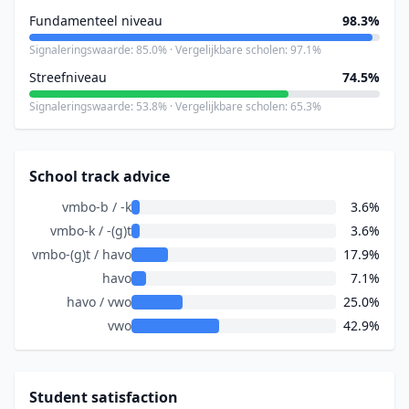
Fundamenteel niveau
98.3%
Signaleringswaarde: 85.0% · Vergelijkbare scholen: 97.1%
Streefniveau
74.5%
Signaleringswaarde: 53.8% · Vergelijkbare scholen: 65.3%
School track advice
vmbo-b / -k
3.6%
vmbo-k / -(g)t
3.6%
vmbo-(g)t / havo
17.9%
havo
7.1%
havo / vwo
25.0%
vwo
42.9%
Student satisfaction