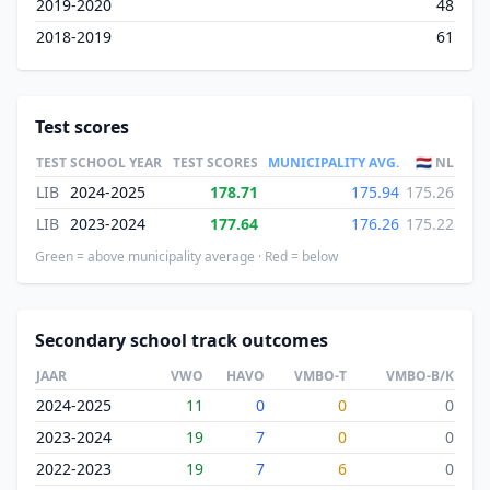
2019-2020
48
2018-2019
61
Test scores
TEST
SCHOOL YEAR
TEST SCORES
MUNICIPALITY AVG.
🇳🇱 NL
LIB
2024-2025
178.71
175.94
175.26
LIB
2023-2024
177.64
176.26
175.22
Green = above municipality average · Red = below
Secondary school track outcomes
JAAR
VWO
HAVO
VMBO-T
VMBO-B/K
2024-2025
11
0
0
0
2023-2024
19
7
0
0
2022-2023
19
7
6
0