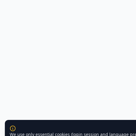
We use only essential cookies (login session and language pr