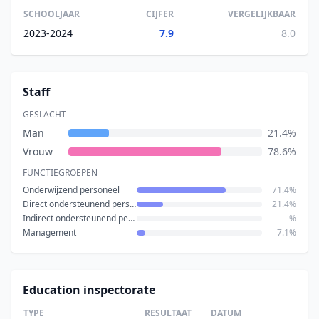
SCHOOLJAAR
CIJFER
VERGELIJKBAAR
2023-2024
7.9
8.0
Staff
GESLACHT
Man
21.4%
Vrouw
78.6%
FUNCTIEGROEPEN
Onderwijzend personeel
71.4%
Direct ondersteunend personeel
21.4%
Indirect ondersteunend personeel
—%
Management
7.1%
Education inspectorate
TYPE
RESULTAAT
DATUM