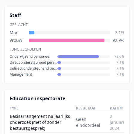
Staff
GESLACHT
Man
7.1%
Vrouw
92.9%
FUNCTIEGROEPEN
Onderwijzend personeel
78.6%
Direct ondersteunend personeel
7.1%
Indirect ondersteunend personeel
7.1%
Management
7.1%
Education inspectorate
TYPE
RESULTAAT
DATUM
Basisarrangement na jaarlijks
2
Geen
onderzoek (met of zonder
januari
eindoordeel
bestuursgesprek)
2024