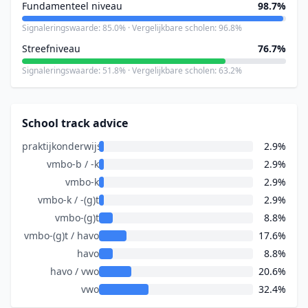
Fundamenteel niveau
98.7%
Signaleringswaarde: 85.0% · Vergelijkbare scholen: 96.8%
Streefniveau
76.7%
Signaleringswaarde: 51.8% · Vergelijkbare scholen: 63.2%
School track advice
praktijkonderwijs
2.9%
vmbo-b / -k
2.9%
vmbo-k
2.9%
vmbo-k / -(g)t
2.9%
vmbo-(g)t
8.8%
vmbo-(g)t / havo
17.6%
havo
8.8%
havo / vwo
20.6%
vwo
32.4%