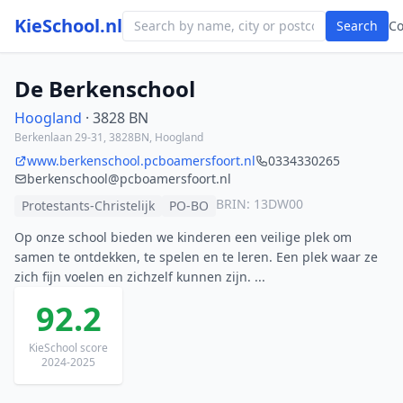
KieSchool.nl
Search
C
De Berkenschool
Hoogland
· 3828 BN
Berkenlaan 29-31, 3828BN, Hoogland
www.berkenschool.pcboamersfoort.nl
0334330265
berkenschool@pcboamersfoort.nl
BRIN: 13DW00
Protestants-Christelijk
PO-BO
Op onze school bieden we kinderen een veilige plek om
samen te ontdekken, te spelen en te leren. Een plek waar ze
zich fijn voelen en zichzelf kunnen zijn. ...
92.2
KieSchool score
2024-2025