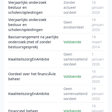
Vierjaarlijks onderzoek
Zonder
16
bestuur en
actueel
januari
scholen/opleidingen
oordeel
2020
Vierjaarlijks onderzoek
16
Geen
bestuur en
januari
eindoordeel
scholen/opleidingen
2020
Basisarrangement na jaarlijks
19
onderzoek (met of zonder
Voldoende
maart
bestuursgesprek)
2014
Geen
1
KwaliteitszorgEnAmbitie
samenvattend
januari
oordeel
2026
16
Oordeel over het financiÃ«le
Voldoende
januari
beheer
2020
Geen
16
KwaliteitszorgEnAmbitie
samenvattend
januari
oordeel
2020
16
Financieel beheer
Voldoende
januari