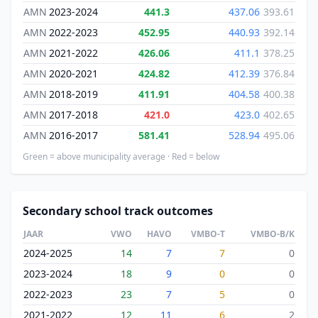
AMN
2023-2024
441.3
437.06
393.61
AMN
2022-2023
452.95
440.93
392.14
AMN
2021-2022
426.06
411.1
378.25
AMN
2020-2021
424.82
412.39
376.84
AMN
2018-2019
411.91
404.58
400.38
AMN
2017-2018
421.0
423.0
402.65
AMN
2016-2017
581.41
528.94
495.06
Green = above municipality average · Red = below
Secondary school track outcomes
JAAR
VWO
HAVO
VMBO-T
VMBO-B/K
2024-2025
14
7
7
0
2023-2024
18
9
0
0
2022-2023
23
7
5
0
2021-2022
12
11
6
2