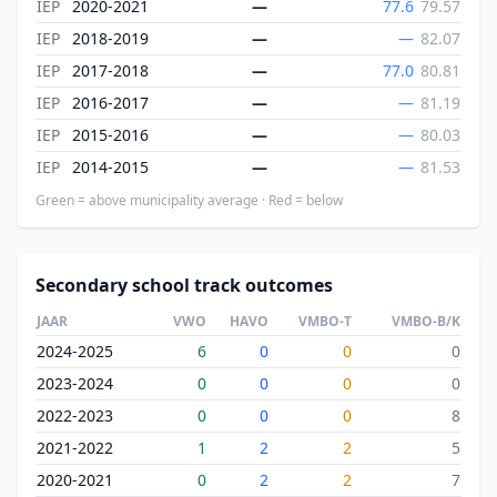
IEP
2020-2021
—
77.6
79.57
IEP
2018-2019
—
—
82.07
IEP
2017-2018
—
77.0
80.81
IEP
2016-2017
—
—
81.19
IEP
2015-2016
—
—
80.03
IEP
2014-2015
—
—
81.53
Green = above municipality average · Red = below
Secondary school track outcomes
JAAR
VWO
HAVO
VMBO-T
VMBO-B/K
2024-2025
6
0
0
0
2023-2024
0
0
0
0
2022-2023
0
0
0
8
2021-2022
1
2
2
5
2020-2021
0
2
2
7