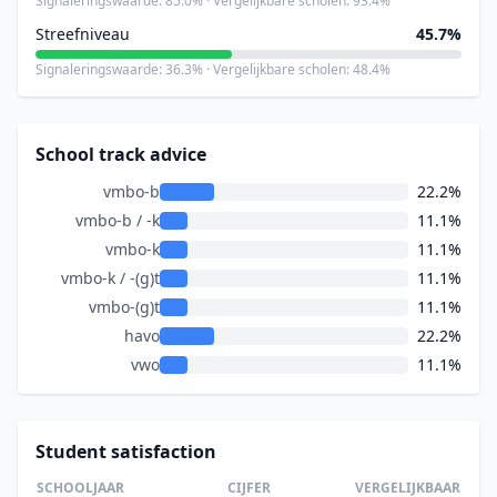
Signaleringswaarde: 85.0% · Vergelijkbare scholen: 93.4%
Streefniveau
45.7%
Signaleringswaarde: 36.3% · Vergelijkbare scholen: 48.4%
School track advice
vmbo-b
22.2%
vmbo-b / -k
11.1%
vmbo-k
11.1%
vmbo-k / -(g)t
11.1%
vmbo-(g)t
11.1%
havo
22.2%
vwo
11.1%
Student satisfaction
SCHOOLJAAR
CIJFER
VERGELIJKBAAR