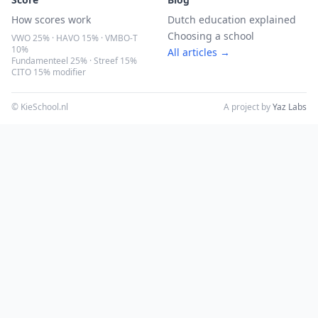
How scores work
Dutch education explained
Choosing a school
VWO 25% · HAVO 15% · VMBO-T
10%
All articles →
Fundamenteel 25% · Streef 15%
CITO 15% modifier
© KieSchool.nl
A project by
Yaz Labs