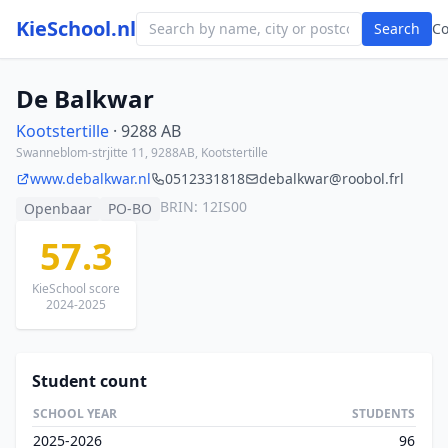
KieSchool.nl
Search
C
De Balkwar
Kootstertille
· 9288 AB
Swanneblom-strjitte 11, 9288AB, Kootstertille
www.debalkwar.nl
0512331818
debalkwar@roobol.frl
BRIN: 12IS00
Openbaar
PO-BO
57.3
KieSchool score
2024-2025
Student count
SCHOOL YEAR
STUDENTS
2025-2026
96