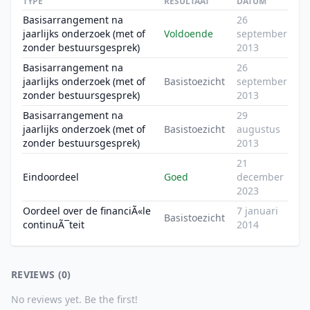
TYPE
RESULTAAT
DATUM
Basisarrangement na
26
jaarlijks onderzoek (met of
Voldoende
september
zonder bestuursgesprek)
2013
Basisarrangement na
26
jaarlijks onderzoek (met of
Basistoezicht
september
zonder bestuursgesprek)
2013
Basisarrangement na
29
jaarlijks onderzoek (met of
Basistoezicht
augustus
zonder bestuursgesprek)
2013
21
Eindoordeel
Goed
december
2023
Oordeel over de financiÃ«le
7 januari
Basistoezicht
continuÃ¯teit
2014
REVIEWS (0)
No reviews yet. Be the first!