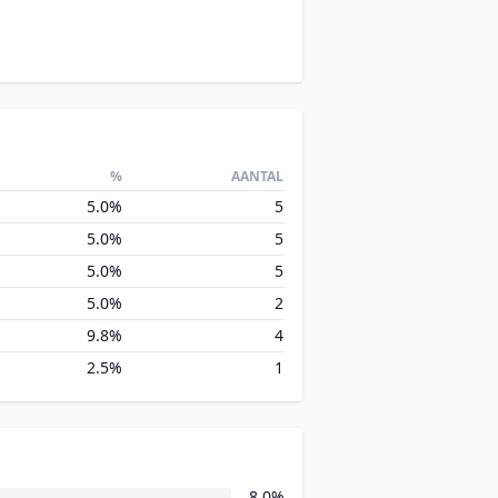
%
AANTAL
5.0%
5
5.0%
5
5.0%
5
5.0%
2
9.8%
4
2.5%
1
8.0%