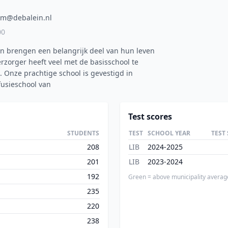
om@debalein.nl
00
en brengen een belangrijk deel van hun leven
erzorger heeft veel met de basisschool te
. Onze prachtige school is gevestigd in
fusieschool van
Test scores
STUDENTS
TEST
SCHOOL YEAR
TEST
208
LIB
2024-2025
201
LIB
2023-2024
192
Green = above municipality averag
235
220
238