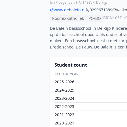
Jan Ploegerlaan 1-A, 1483VR, De Rijp
www.debalein.nl
0299671889
welk
BRIN: 05DH
Rooms-Katholiek
PO-BO
De Balein basisschool in De Rijp Kinder
op de basisschool door. U als ouder of v
maken. Een basisschool kiest u met zorg
Brede school De Pauw. De Balein is een 
Student count
SCHOOL YEAR
2025-2026
2024-2025
2023-2024
2022-2023
2021-2022
2020-2021