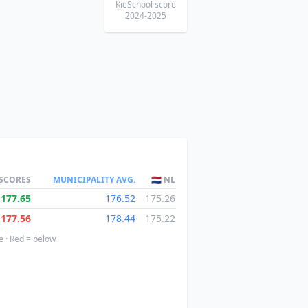
KieSchool score
2024-2025
 SCORES
MUNICIPALITY AVG.
🇳🇱 NL
177.65
176.52
175.26
177.56
178.44
175.22
e · Red = below