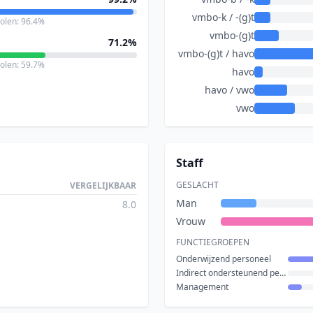
vmbo-k / -(g)t
holen: 96.4%
vmbo-(g)t
71.2%
vmbo-(g)t / havo
holen: 59.7%
havo
havo / vwo
vwo
Staff
GESLACHT
VERGELIJKBAAR
Man
8.0
Vrouw
FUNCTIEGROEPEN
Onderwijzend personeel
Indirect ondersteunend personeel
Management