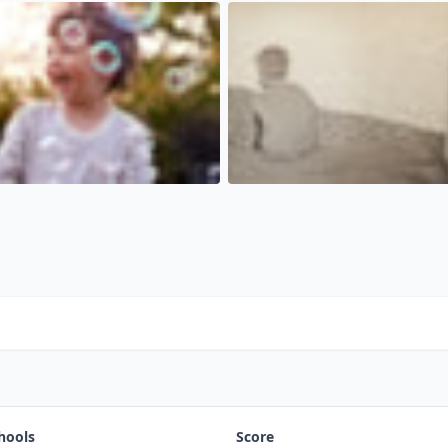
hools
Score