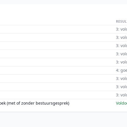
RESUL
3: vo
3: vo
3: vo
3: vo
3: vo
4: go
3: vo
3: vo
3: vo
oek (met of zonder bestuursgesprek)
Vold