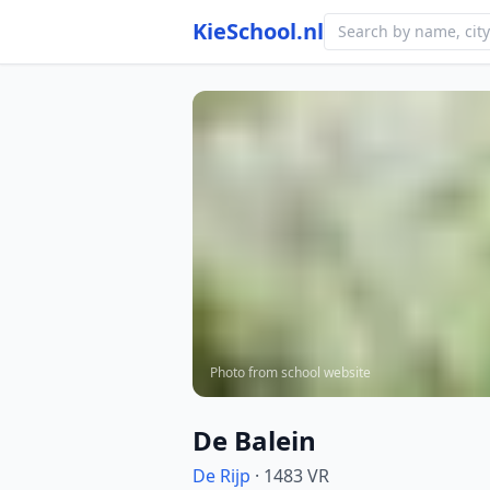
KieSchool.nl
Photo from school website
De Balein
De Rijp
· 1483 VR