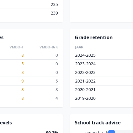
235
239
es
Grade retention
VMBO-T
VMBO-B/K
JAAR
8
0
2024-2025
5
0
2023-2024
8
0
2022-2023
9
5
2021-2022
8
8
2020-2021
8
4
2019-2020
evels
School track advice
99.2%
vmbo-b / -k