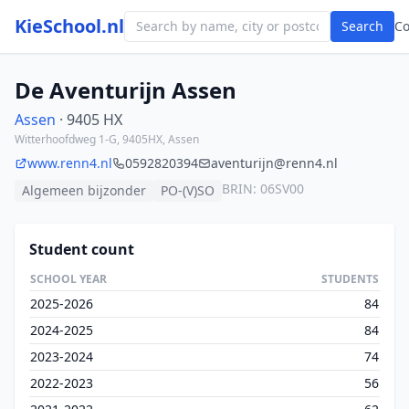
KieSchool.nl
Search
C
De Aventurijn Assen
Assen
· 9405 HX
Witterhoofdweg 1-G, 9405HX, Assen
www.renn4.nl
0592820394
aventurijn@renn4.nl
BRIN: 06SV00
Algemeen bijzonder
PO-(V)SO
Student count
SCHOOL YEAR
STUDENTS
2025-2026
84
2024-2025
84
2023-2024
74
2022-2023
56