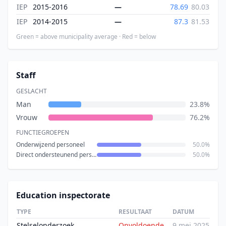
IEP
2015-2016
—
78.69
80.03
IEP
2014-2015
—
87.3
81.53
Green = above municipality average · Red = below
Staff
GESLACHT
Man
23.8%
Vrouw
76.2%
FUNCTIEGROEPEN
Onderwijzend personeel
50.0%
Direct ondersteunend personeel
50.0%
Education inspectorate
TYPE
RESULTAAT
DATUM
Stelselonderzoek
Onvoldoende
9 mei 2025