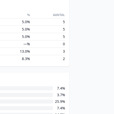
%
AANTAL
5.0%
5
5.0%
5
5.0%
5
—%
0
13.0%
3
8.3%
2
7.4%
3.7%
25.9%
7.4%