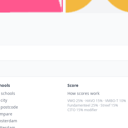
hools
Score
l schools
How scores work
 city
VWO 25% · HAVO 15% · VMBO-T 10%
Fundamenteel 25% · Streef 15%
 postcode
CITO 15% modifier
mpare
sterdam
tterdam