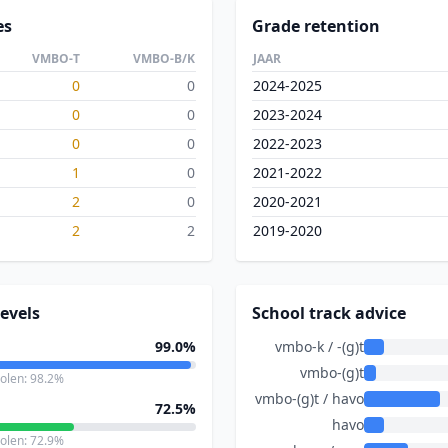
es
Grade retention
VMBO-T
VMBO-B/K
JAAR
0
0
2024-2025
0
0
2023-2024
0
0
2022-2023
1
0
2021-2022
2
0
2020-2021
2
2
2019-2020
evels
School track advice
99.0%
vmbo-k / -(g)t
vmbo-(g)t
holen: 98.2%
vmbo-(g)t / havo
72.5%
havo
holen: 72.9%