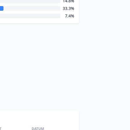
14.8%
33.3%
7.4%
T
DATUM