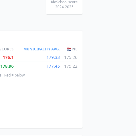
KieSchool score
2024-2025
 SCORES
MUNICIPALITY AVG.
🇳🇱 NL
176.1
179.33
175.26
178.96
177.45
175.22
e · Red = below