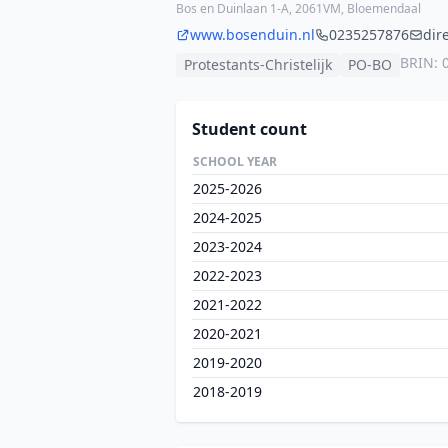
Bos en Duinlaan 1-A, 2061VM, Bloemendaal
www.bosenduin.nl
0235257876
dir
BRIN: 
Protestants-Christelijk
PO-BO
Student count
SCHOOL YEAR
2025-2026
2024-2025
2023-2024
2022-2023
2021-2022
2020-2021
2019-2020
2018-2019