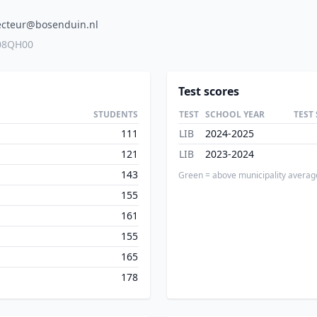
ecteur@bosenduin.nl
08QH00
Test scores
STUDENTS
TEST
SCHOOL YEAR
TEST
111
LIB
2024-2025
121
LIB
2023-2024
143
Green = above municipality averag
155
161
155
165
178