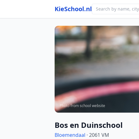
KieSchool.nl
Photo from school website
Bos en Duinschool
Bloemendaal
· 2061 VM