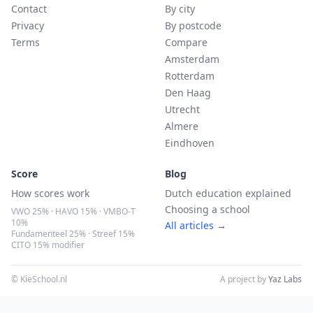
Contact
By city
Privacy
By postcode
Terms
Compare
Amsterdam
Rotterdam
Den Haag
Utrecht
Almere
Eindhoven
Score
Blog
How scores work
Dutch education explained
Choosing a school
VWO 25% · HAVO 15% · VMBO-T
10%
All articles →
Fundamenteel 25% · Streef 15%
CITO 15% modifier
© KieSchool.nl
A project by
Yaz Labs