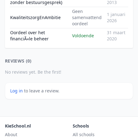
zonder bestuursgesprek)
2013
Geen
1 januari
KwaliteitszorgEnAmbitie
samenvattend
2026
oordeel
Oordeel over het
31 maart
Voldoende
financiÃ«le beheer
2020
REVIEWS (0)
No reviews yet. Be the first!
Log in
to leave a review.
KieSchool.nl
Schools
About
All schools