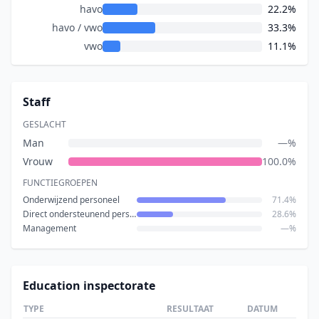
havo
22.2%
havo / vwo
33.3%
vwo
11.1%
Staff
GESLACHT
Man
—%
Vrouw
100.0%
FUNCTIEGROEPEN
Onderwijzend personeel
71.4%
Direct ondersteunend personeel
28.6%
Management
—%
Education inspectorate
TYPE
RESULTAAT
DATUM