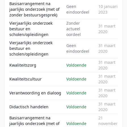
Basisarrangement na
Geen
10 januari
jaarlijks onderzoek (met of
eindoordeel
2023
zonder bestuursgesprek)
Vierjaarlijks onderzoek
Zonder
31 maart
bestuur en
actueel
2020
scholen/opleidingen
oordeel
Vierjaarlijks onderzoek
Geen
31 maart
bestuur en
eindoordeel
2020
scholen/opleidingen
31 maart
Kwaliteitszorg
Voldoende
2020
31 maart
Kwaliteitscultuur
Voldoende
2020
31 maart
Verantwoording en dialoog
Voldoende
2020
31 maart
Didactisch handelen
Voldoende
2020
Basisarrangement na
21
jaarlijks onderzoek (met of
Voldoende
november