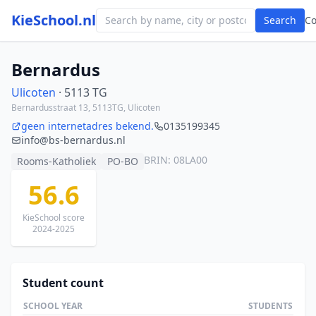
KieSchool.nl
Search
C
Bernardus
Ulicoten
· 5113 TG
Bernardusstraat 13, 5113TG, Ulicoten
geen internetadres bekend.
0135199345
info@bs-bernardus.nl
BRIN: 08LA00
Rooms-Katholiek
PO-BO
56.6
KieSchool score
2024-2025
Student count
SCHOOL YEAR
STUDENTS