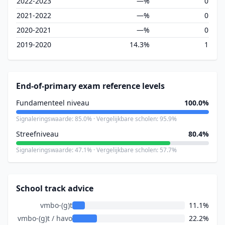
2022-2023
—%
0
2021-2022
—%
0
2020-2021
—%
0
2019-2020
14.3%
1
End-of-primary exam reference levels
Fundamenteel niveau
100.0%
Signaleringswaarde: 85.0% · Vergelijkbare scholen: 95.9%
Streefniveau
80.4%
Signaleringswaarde: 47.1% · Vergelijkbare scholen: 57.7%
School track advice
vmbo-(g)t
11.1%
vmbo-(g)t / havo
22.2%