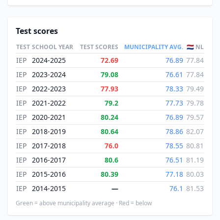
Test scores
TEST
SCHOOL YEAR
TEST SCORES
MUNICIPALITY AVG.
🇳🇱 NL
IEP
2024-2025
72.69
76.89
77.84
IEP
2023-2024
79.08
76.61
77.84
IEP
2022-2023
77.93
78.33
79.49
IEP
2021-2022
79.2
77.73
79.78
IEP
2020-2021
80.24
76.89
79.57
IEP
2018-2019
80.64
78.86
82.07
IEP
2017-2018
76.0
78.55
80.81
IEP
2016-2017
80.6
76.51
81.19
IEP
2015-2016
80.39
77.18
80.03
IEP
2014-2015
—
76.1
81.53
Green = above municipality average · Red = below