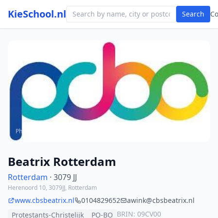
KieSchool.nl
Search
C
Photo from school website
Beatrix Rotterdam
Rotterdam
· 3079 JJ
Herenoord 10, 3079JJ, Rotterdam
www.cbsbeatrix.nl
0104829652
awink@cbsbeatrix.nl
BRIN: 09CV00
Protestants-Christelijk
PO-BO