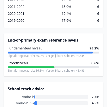
2021-2022
13.0%
6
2020-2021
19.4%
6
2019-2020
17.6%
6
End-of-primary exam reference levels
Fundamenteel niveau
93.2%
Signaleringswaarde: 85.0% · Vergelijkbare scholen: 93.4%
Streefniveau
50.6%
Signaleringswaarde: 36.3% · Vergelijkbare scholen: 48.4%
School track advice
vmbo-b
2.4%
vmbo-b / -k
4.9%