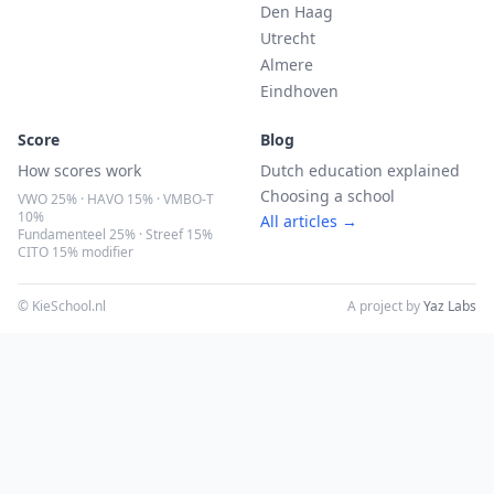
Den Haag
Utrecht
Almere
Eindhoven
Score
Blog
How scores work
Dutch education explained
Choosing a school
VWO 25% · HAVO 15% · VMBO-T
10%
All articles →
Fundamenteel 25% · Streef 15%
CITO 15% modifier
© KieSchool.nl
A project by
Yaz Labs