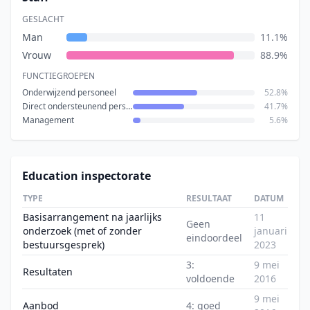
GESLACHT
Man
11.1%
Vrouw
88.9%
FUNCTIEGROEPEN
Onderwijzend personeel
52.8%
Direct ondersteunend personeel
41.7%
Management
5.6%
Education inspectorate
TYPE
RESULTAAT
DATUM
Basisarrangement na jaarlijks
11
Geen
onderzoek (met of zonder
januari
eindoordeel
bestuursgesprek)
2023
3:
9 mei
Resultaten
voldoende
2016
9 mei
Aanbod
4: goed