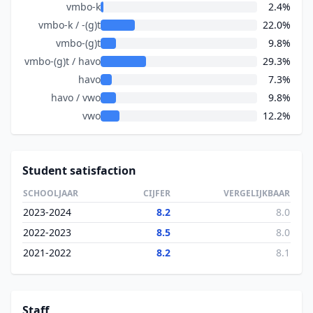
vmbo-k
2.4%
vmbo-k / -(g)t
22.0%
vmbo-(g)t
9.8%
vmbo-(g)t / havo
29.3%
havo
7.3%
havo / vwo
9.8%
vwo
12.2%
Student satisfaction
SCHOOLJAAR
CIJFER
VERGELIJKBAAR
2023-2024
8.2
8.0
2022-2023
8.5
8.0
2021-2022
8.2
8.1
Staff