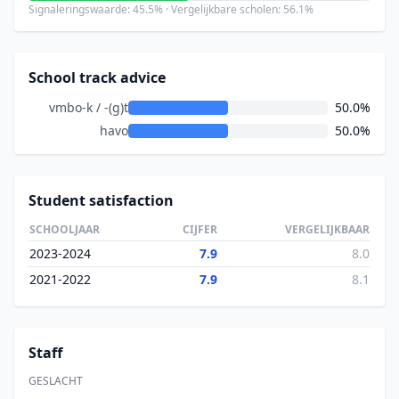
Signaleringswaarde: 45.5% · Vergelijkbare scholen: 56.1%
School track advice
vmbo-k / -(g)t
50.0%
havo
50.0%
Student satisfaction
SCHOOLJAAR
CIJFER
VERGELIJKBAAR
2023-2024
7.9
8.0
2021-2022
7.9
8.1
Staff
GESLACHT