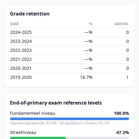
Grade retention
JAAR
%
AANTAL
2024-2025
—%
0
2023-2024
—%
0
2022-2023
—%
0
2021-2022
—%
0
2020-2021
—%
0
2019-2020
16.7%
1
End-of-primary exam reference levels
Fundamenteel niveau
100.0%
Signaleringswaarde: 85.0% · Vergelijkbare scholen: 95.7%
Streefniveau
47.2%