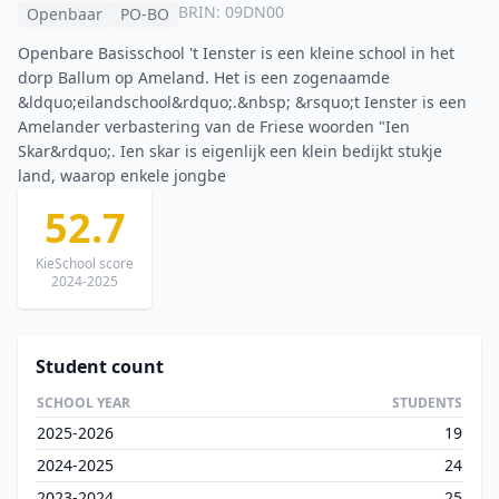
BRIN: 09DN00
Openbaar
PO-BO
Openbare Basisschool 't Ienster is een kleine school in het
dorp Ballum op Ameland. Het is een zogenaamde
&ldquo;eilandschool&rdquo;.&nbsp; &rsquo;t Ienster is een
Amelander verbastering van de Friese woorden "Ien
Skar&rdquo;. Ien skar is eigenlijk een klein bedijkt stukje
land, waarop enkele jongbe
52.7
KieSchool score
2024-2025
Student count
SCHOOL YEAR
STUDENTS
2025-2026
19
2024-2025
24
2023-2024
25