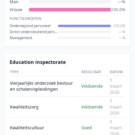
Man
—%
Vrouw
100.0%
FUNCTIEGROEPEN
Onderwijzend personeel
100.0%
Direct ondersteunend personeel
—%
Management
—%
Education inspectorate
TYPE
RESULTAAT
DATUM
5
Vierjaarlijks onderzoek bestuur
Voldoende
maart
en scholen/opleidingen
2020
5
Kwaliteitszorg
Voldoende
maart
2020
5
Kwaliteitscultuur
Goed
maart
2020