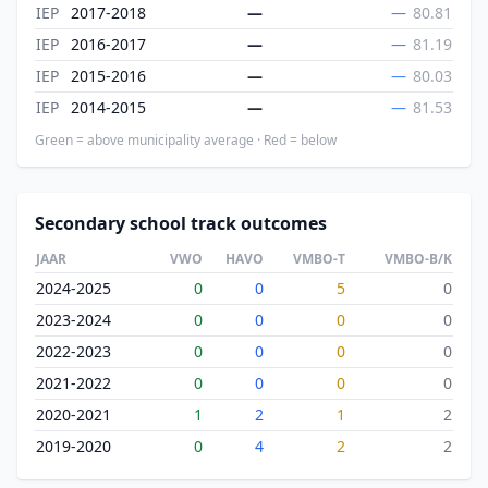
IEP
2017-2018
—
—
80.81
IEP
2016-2017
—
—
81.19
IEP
2015-2016
—
—
80.03
IEP
2014-2015
—
—
81.53
Green = above municipality average · Red = below
Secondary school track outcomes
JAAR
VWO
HAVO
VMBO-T
VMBO-B/K
2024-2025
0
0
5
0
2023-2024
0
0
0
0
2022-2023
0
0
0
0
2021-2022
0
0
0
0
2020-2021
1
2
1
2
2019-2020
0
4
2
2