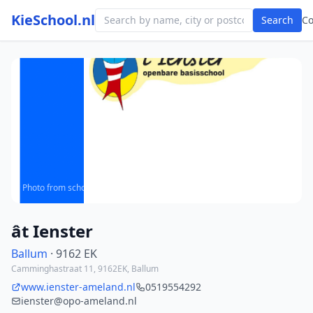
KieSchool.nl
Search
C
Photo from school website
ât Ienster
Ballum
· 9162 EK
Camminghastraat 11, 9162EK, Ballum
www.ienster-ameland.nl
0519554292
ienster@opo-ameland.nl