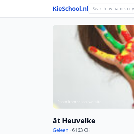
KieSchool.nl
Photo from school website
ât Heuvelke
Geleen
· 6163 CH