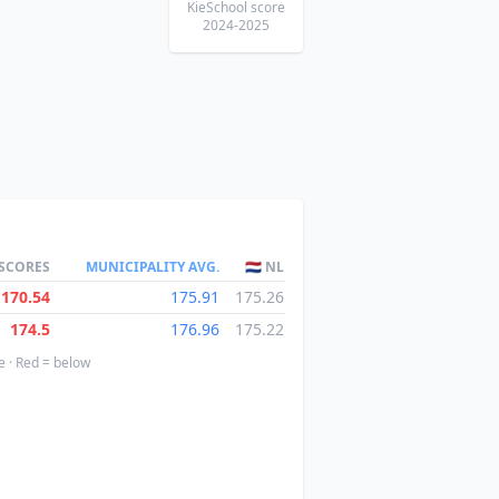
KieSchool score
2024-2025
 SCORES
MUNICIPALITY AVG.
🇳🇱 NL
170.54
175.91
175.26
174.5
176.96
175.22
e · Red = below