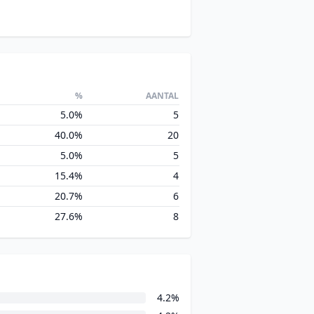
%
AANTAL
5.0%
5
40.0%
20
5.0%
5
15.4%
4
20.7%
6
27.6%
8
4.2%