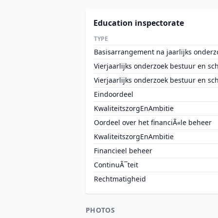
Education inspectorate
TYPE
Basisarrangement na jaarlijks onderz
Vierjaarlijks onderzoek bestuur en sc
Vierjaarlijks onderzoek bestuur en sc
Eindoordeel
KwaliteitszorgEnAmbitie
Oordeel over het financiÃ«le beheer
KwaliteitszorgEnAmbitie
Financieel beheer
ContinuÃ¯teit
Rechtmatigheid
PHOTOS