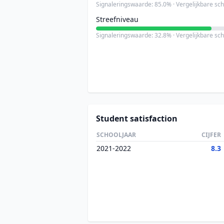
Signaleringswaarde: 85.0% · Vergelijkbare sc
Streefniveau
Signaleringswaarde: 32.8% · Vergelijkbare sc
Student satisfaction
SCHOOLJAAR
CIJFER
2021-2022
8.3