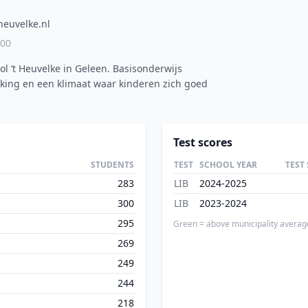
heuvelke.nl
00
ol ‘t Heuvelke in Geleen. Basisonderwijs
king en een klimaat waar kinderen zich goed
Test scores
STUDENTS
TEST
SCHOOL YEAR
TEST
283
LIB
2024-2025
300
LIB
2023-2024
295
Green = above municipality averag
269
249
244
218