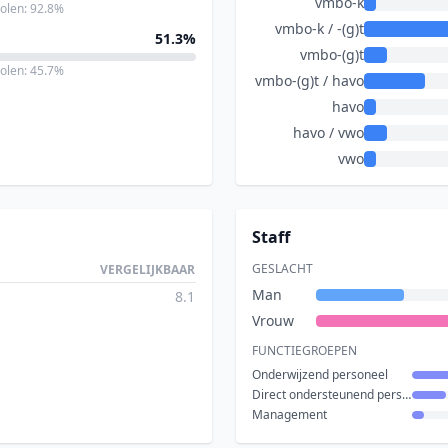
vmbo-k
holen: 92.8%
vmbo-k / -(g)t
51.3%
vmbo-(g)t
holen: 45.7%
vmbo-(g)t / havo
havo
havo / vwo
vwo
Staff
GESLACHT
VERGELIJKBAAR
Man
8.1
Vrouw
FUNCTIEGROEPEN
Onderwijzend personeel
Direct ondersteunend personeel
Management