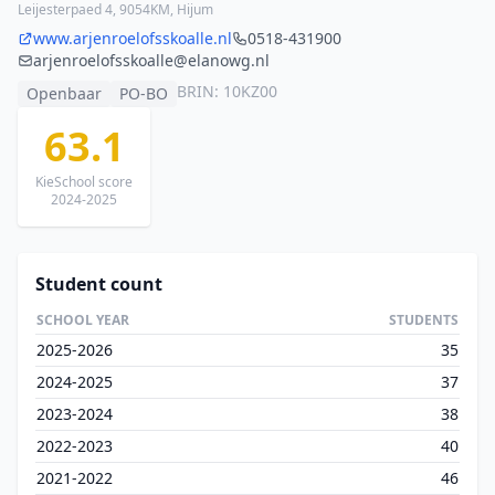
Leijesterpaed 4, 9054KM, Hijum
www.arjenroelofsskoalle.nl
0518-431900
arjenroelofsskoalle@elanowg.nl
BRIN: 10KZ00
Openbaar
PO-BO
63.1
KieSchool score
2024-2025
Student count
SCHOOL YEAR
STUDENTS
2025-2026
35
2024-2025
37
2023-2024
38
2022-2023
40
2021-2022
46