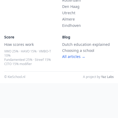
Rotterdam
Den Haag
Utrecht
Almere
Eindhoven
Score
Blog
How scores work
Dutch education explained
Choosing a school
VWO 25% · HAVO 15% · VMBO-T
10%
All articles →
Fundamenteel 25% · Streef 15%
CITO 15% modifier
© KieSchool.nl
A project by
Yaz Labs