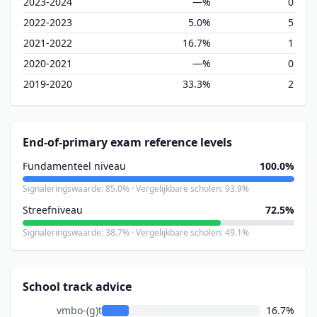
2023-2024
—%
0
2022-2023
5.0%
5
2021-2022
16.7%
1
2020-2021
—%
0
2019-2020
33.3%
2
End-of-primary exam reference levels
Fundamenteel niveau
100.0%
Signaleringswaarde: 85.0% · Vergelijkbare scholen: 93.9%
Streefniveau
72.5%
Signaleringswaarde: 38.7% · Vergelijkbare scholen: 49.1%
School track advice
vmbo-(g)t
16.7%