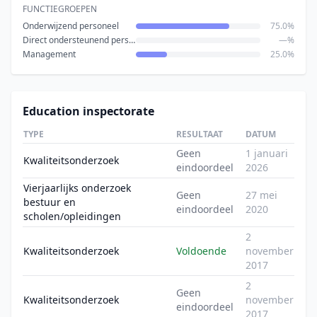
FUNCTIEGROEPEN
Onderwijzend personeel
75.0%
Direct ondersteunend personeel
—%
Management
25.0%
Education inspectorate
TYPE
RESULTAAT
DATUM
Geen
1 januari
Kwaliteitsonderzoek
eindoordeel
2026
Vierjaarlijks onderzoek
Geen
27 mei
bestuur en
eindoordeel
2020
scholen/opleidingen
2
Kwaliteitsonderzoek
Voldoende
november
2017
2
Geen
Kwaliteitsonderzoek
november
eindoordeel
2017