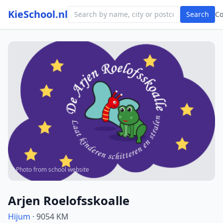
KieSchool.nl
Search
C
Photo from school website
Arjen Roelofsskoalle
Hijum
· 9054 KM